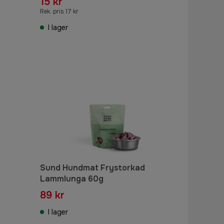
15 kr
Rek. pris 17 kr
I lager
Sund Hundmat Frystorkad
Lammlunga 60g
89 kr
I lager