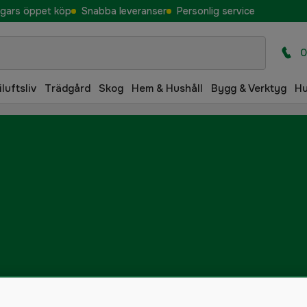
gars öppet köp
Snabba leveranser
Personlig service
0
iluftsliv
Trädgård
Skog
Hem & Hushåll
Bygg & Verktyg
H