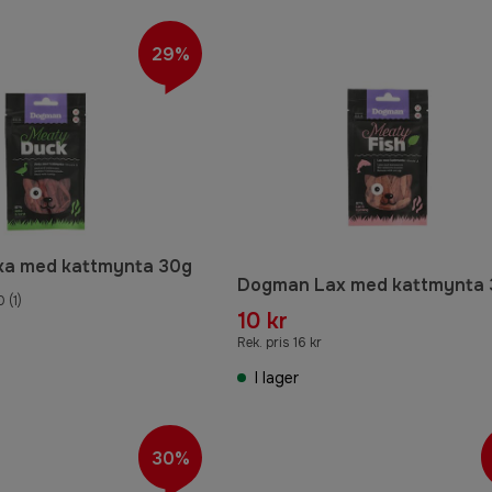
29%
a med kattmynta 30g
Dogman Lax med kattmynta
0
(1)
10 kr
Rek. pris 16 kr
I lager
30%