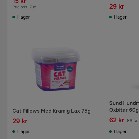
15 kr
29 kr
Rek. pris 17 kr
I lager
I lager
Sund Hundm
Oxbitar 60g
Cat Pillows Med Krämig Lax 75g
62 kr
29 kr
89 kr
I lager
I lager