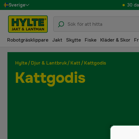
30 da
Sverige
Danmark
Suomi
Robotgräsklippare
Jakt
Skytte
Fiske
Kläder & Skor
Fr
Norge
Deutschland
Hylte
/
Djur & Lantbruk
/
Katt
/
Kattgodis
Kattgodis