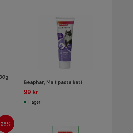
 30g
Beaphar, Malt pasta katt
99 kr
I lager
25%