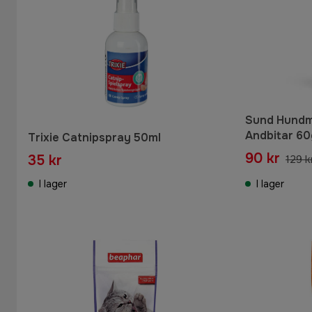
Sund Hundm
Andbitar 60
Trixie Catnipspray 50ml
90 kr
35 kr
129 k
I lager
I lager