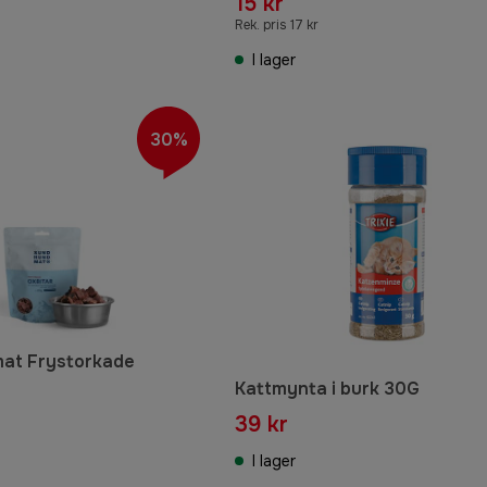
15 kr
Rek. pris 17 kr
I lager
30%
at Frystorkade
Kattmynta i burk 30G
39 kr
I lager