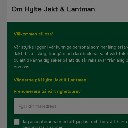
Om Hylte Jakt & Lantman
Välkommen till oss!
Vår styrka ligger i vår kunniga personal som har lång erfare
Jakt, fiske, skog, trädgård och lantbruk har varit vårt fok
du alltid känna dig säker på att du får raka svar från ärlig
hos oss!
Vännerna på Hylte Jakt & Lantman
Prenumerera på vårt nyhetsbrev
Jag accepterar härmed att jag läst och förstått hant
persondata.
Läs mer