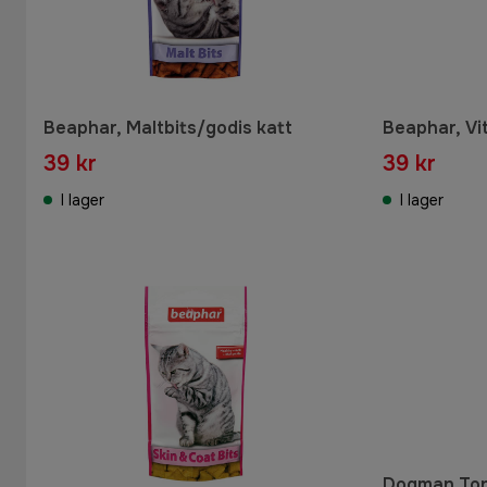
Beaphar, Maltbits/godis katt
Beaphar, Vit
39 kr
39 kr
I lager
I lager
Dogman Ton