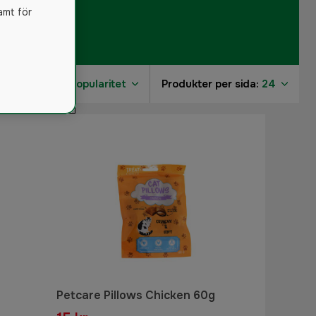
amt för
Sortera på:
Popularitet
Produkter per sida:
24
2
Petcare Pillows Chicken 60g