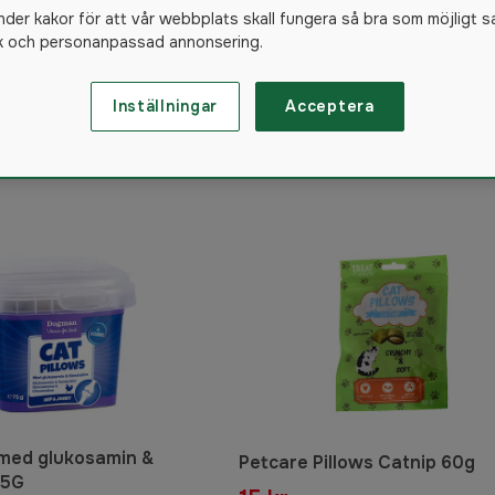
nder kakor för att vår webbplats skall fungera så bra som möjligt s
ik och personanpassad annonsering.
Inställningar
Acceptera
23
produkter
 med glukosamin &
Petcare Pillows Catnip 60g
75G