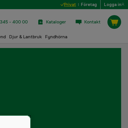
Privat
Företag
Logga in
345 - 400 00
Kataloger
Kontakt
und
Djur & Lantbruk
Fyndhörna