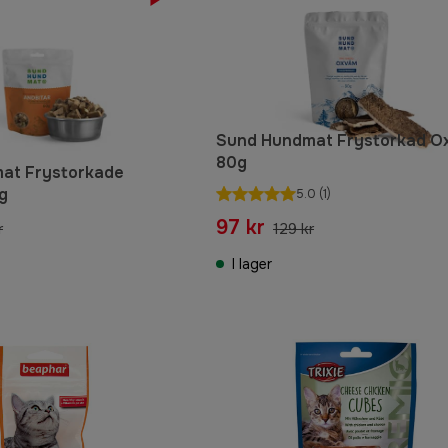
Sund Hundmat Frystorkad O
80g
at Frystorkade
g
5.0
(1)
97 kr
r
129 kr
I lager