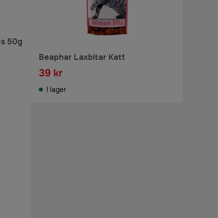
es 50g
Beaphar Laxbitar Katt
39 kr
I lager