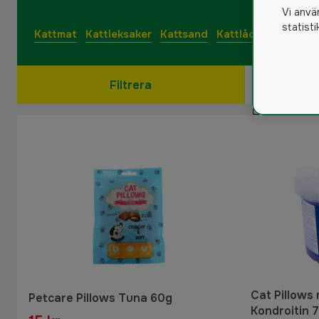
Vi anvä
statist
Kattmat
Kattleksaker
Kattsand
Kattlåda
Filtrera
Cat Pillows
Petcare Pillows Tuna 60g
Kondroitin 