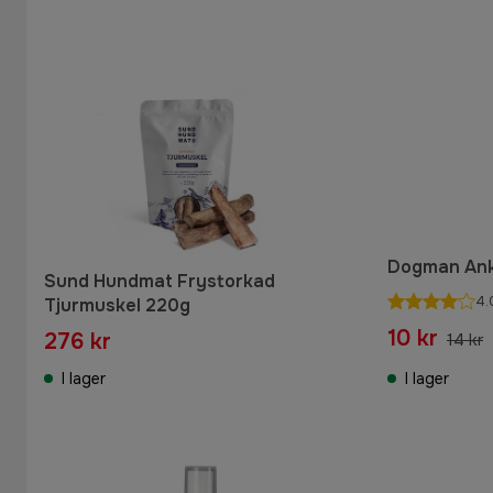
Dogman Ank
Sund Hundmat Frystorkad
4.
Tjurmuskel 220g
10 kr
276 kr
14 kr
I lager
I lager