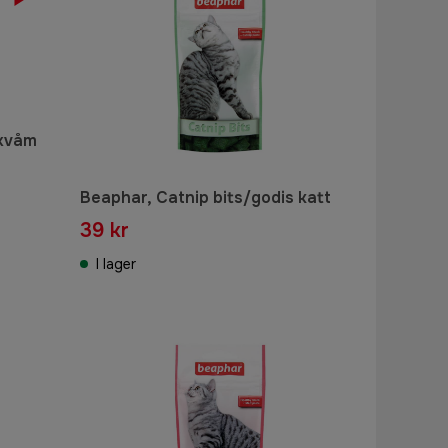
xvåm
Beaphar, Catnip bits/godis katt
39 kr
I lager