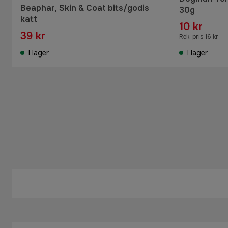
Beaphar, Skin & Coat bits/godis
30g
katt
10 kr
39 kr
Rek. pris 16 kr
I lager
I lager