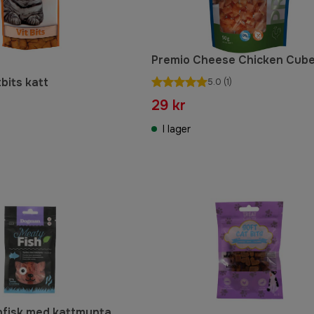
Premio Cheese Chicken Cub
bits katt
5.0
(1)
29 kr
I lager
fisk med kattmynta