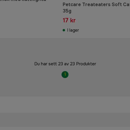
Petcare Treateaters Soft Cat
35g
17 kr
I lager
Du har sett 23 av 23 Produkter
1