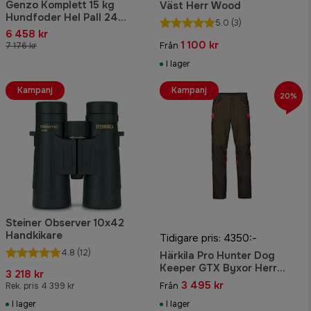
Genzo Komplett 15 kg
Väst Herr Wood
Hundfoder Hel Pall 24
5.0
(3)
säckar
6 458 kr
1 100 kr
7 176 kr
Från
I lager
Kampanj
Kampanj
20%
Steiner Observer 10x42
Handkikare
Tidigare pris: 4350:-
4.8
(12)
Härkila Pro Hunter Dog
Keeper GTX Byxor Herr
3 218 kr
Willow Green/Orange
3 495 kr
Rek. pris 4 399 kr
Från
I lager
I lager