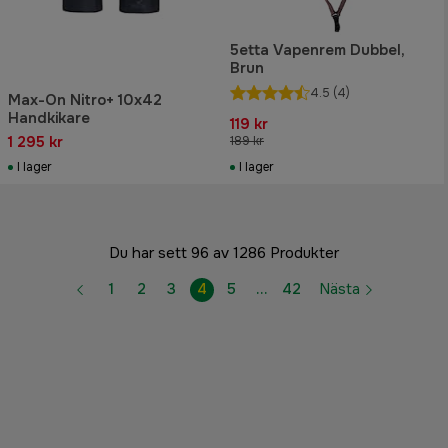
5etta Vapenrem Dubbel,
Brun
4.5
(4)
Max-On Nitro+ 10x42
Handkikare
119 kr
1 295 kr
189 kr
I lager
I lager
Du har sett 96 av 1286 Produkter
1
2
3
4
5
…
42
Nästa