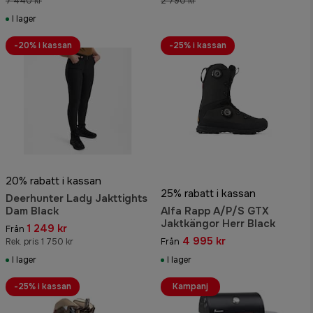
7 440 kr
2 790 kr
I lager
-20% i kassan
-25% i kassan
20% rabatt i kassan
25% rabatt i kassan
Deerhunter Lady Jakttights
Dam Black
Alfa Rapp A/P/S GTX
Jaktkängor Herr Black
1 249 kr
Från
4 995 kr
Rek. pris 1 750 kr
Från
I lager
I lager
-25% i kassan
Kampanj