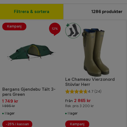
Filtrera & sortera
1286
produkter
Kampanj
12%
Le Chameau Vierzonord
Stövlar Herr
Bergans Gjendebu Tält 3-
4.7
(24)
pers Green
2 865 kr
1 749 kr
Från
1 995 kr
Rek. pris 3 200 kr
I lager
I lager
-25% i kassan
Kampanj