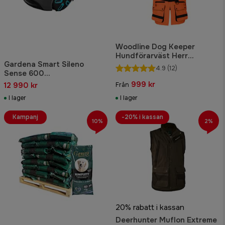
Woodline Dog Keeper
Hundförarväst Herr
Gardena Smart Sileno
Orange/Reflex
4.9
(12)
Sense 600
Robotgräsklippare
999 kr
12 990 kr
Från
I lager
I lager
Kampanj
-20% i kassan
10%
2%
20% rabatt i kassan
Deerhunter Muflon Extreme