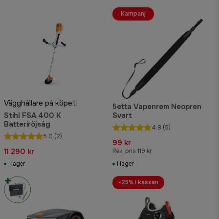
Kampanj
Vägghållare på köpet!
5etta Vapenrem Neopren
Stihl FSA 400 K
Svart
Batteriröjsåg
4.8
(5)
5.0
(2)
99 kr
11 290 kr
Rek. pris 119 kr
I lager
I lager
-25% i kassan