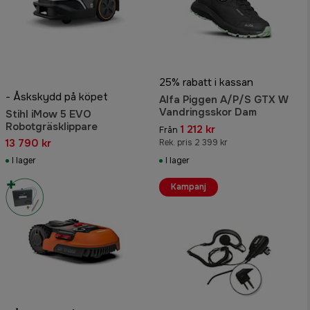
25% rabatt i kassan
- Åskskydd på köpet
Alfa Piggen A/P/S GTX W
Vandringsskor Dam
Stihl iMow 5 EVO
Robotgräsklippare
1 212 kr
Från
13 790 kr
Rek. pris 2 399 kr
I lager
I lager
Kampanj