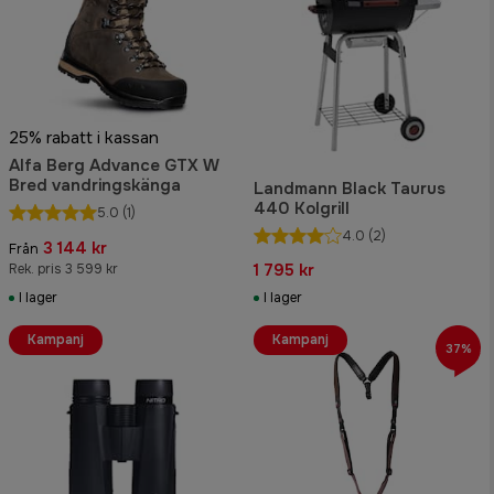
25% rabatt i kassan
Alfa Berg Advance GTX W
Bred vandringskänga
Landmann Black Taurus
440 Kolgrill
5.0
(1)
4.0
(2)
3 144 kr
Från
1 795 kr
Rek. pris 3 599 kr
I lager
I lager
Kampanj
Kampanj
37%