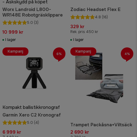
- Åskskydd på köpet
Worx Landroid L800-
Zodiac Headset Flex E
WR148E Robotgräsklippare
4.8
(16)
5.0
(3)
329 kr
10 999 kr
Rek. pris 450 kr
I lager
I lager
Kampanj
Kampanj
6%
4%
Kompakt ballistikkronograf
Garmin Xero C2 Kronograf
5.0
(4)
Trampet Packåsna+Viltsäck
6 999 kr
2 690 kr