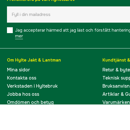
Jag accepterar härmed att jag läst och förstått hanteri
mer
Om Hylte Jakt & Lantman
Kundtjänst 
Mina sidor
Retur & byt
Kontakta oss
Teknisk sup
Verkstaden i Hyltebruk
Bruksanvisn
Jobba hos oss
Artiklar & G
Omdömen och betyg
Varumärken
Våra kataloger
Köp present
Ångra köp