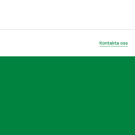
ummer
7333080046891
7333080046891
Kontakta oss