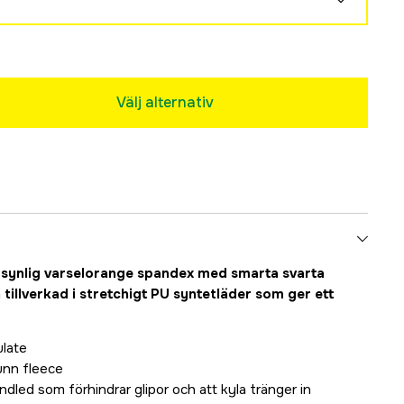
Välj alternativ
Slutsåld
i synlig varselorange spandex med smarta svarta
 tillverkad i stretchigt PU syntetläder som ger ett
late
tunn fleece
dled som förhindrar glipor och att kyla tränger in