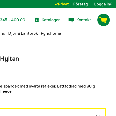
Privat
Företag
Logga in
345 - 400 00
Kataloger
Kontakt
und
Djur & Lantbruk
Fyndhörna
 Hyltan
ge spandex med svarta reflexer. Lättfodrad med 80 g
 fleece.