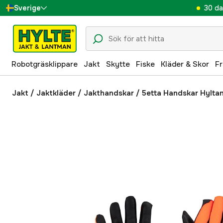
30 da
Sverige
Danmark
Suomi
Robotgräsklippare
Jakt
Skytte
Fiske
Kläder & Skor
Fr
Norge
Deutschland
Jakt
/
Jaktkläder
/
Jakthandskar
/
5etta Handskar Hylta