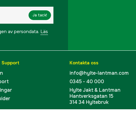
Ja tack!
ngen av persondata.
Läs
& Support
Kontakta oss
en
info@hylte-lantman.com
port
0345 - 40 000
ingar
Hylte Jakt & Lantman
Hantverksgatan 15
uider
314 34 Hyltebruk
kort