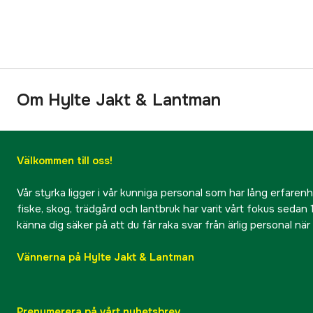
Om Hylte Jakt & Lantman
Välkommen till oss!
Vår styrka ligger i vår kunniga personal som har lång erfarenhet
fiske, skog, trädgård och lantbruk har varit vårt fokus sedan 1
känna dig säker på att du får raka svar från ärlig personal nä
Vännerna på Hylte Jakt & Lantman
Prenumerera på vårt nyhetsbrev