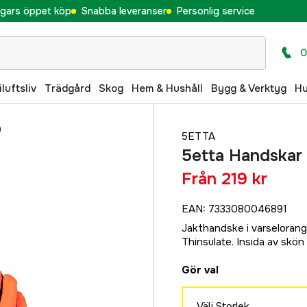
gars öppet köp
Snabba leveranser
Personlig service
0
iluftsliv
Trädgård
Skog
Hem & Hushåll
Bygg & Verktyg
H
n
5ETTA
5etta Handskar
Från
219 kr
EAN
:
7333080046891
Jakthandske i varseloran
Thinsulate. Insida av skön
Gör val
Välj Storlek