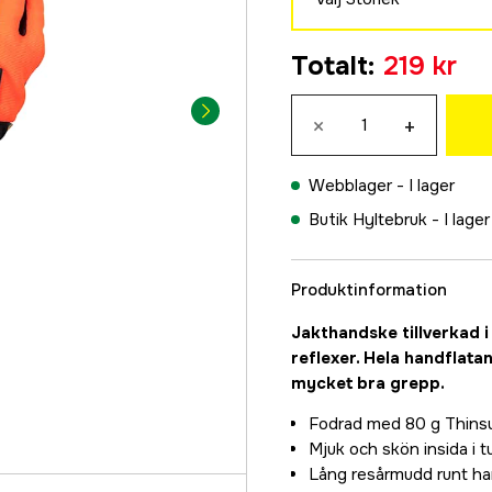
S
Totalt
:
219 kr
219 kr
M
×
+
219 kr
L
Webblager -
I lager
219 kr
Butik Hyltebruk -
I lager
XL
219 kr
Produktinformation
2XL
219 kr
Jakthandske tillverkad 
reflexer. Hela handflatan
mycket bra grepp.
Fodrad med 80 g Thinsu
Mjuk och skön insida i 
Lång resårmudd runt han