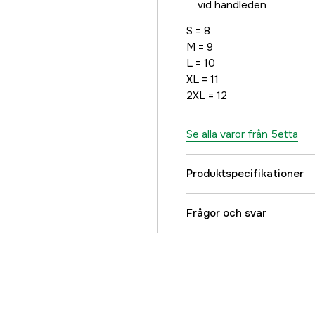
vid handleden
S = 8
M = 9
L = 10
XL = 11
2XL = 12
Se alla varor från 5etta
Produktspecifikationer
Typ av handske
Frågor och svar
Färgton
Referensnummer