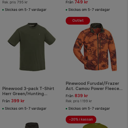
749 kr
Rek. pris 795 kr
Från
Skickas om 5-7 vardagar
Skickas om 5-7 vardagar
Outlet
Pinewood Furudal/Frazer
Pinewood 3-pack T-Shirt
Act. Camou Power Fleece
Herr Green/Hunting
Herr Strata Blaze
839 kr
Från
Brown/Khaki
399 kr
Från
Rek. pris 1 199 kr
Skickas om 5-7 vardagar
Skickas om 5-7 vardagar
-20% i kassan