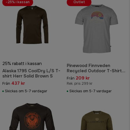
-25% i kassan
Outlet
25% rabatt i kassan
Pinewood Finnveden
Alaska 1795 CoolDry L/S T-
Recycled Outdoor T-Shirt
shirt Herr Solid Brown S
Herr Light Grey Melange
209 kr
Från
437 kr
Från
Rek. pris 299 kr
Skickas om 5-7 vardagar
Skickas om 5-7 vardagar