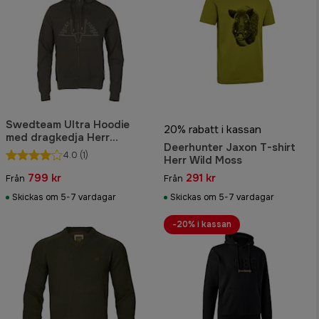
Swedteam Ultra Hoodie
20% rabatt i kassan
med dragkedja Herr
Deerhunter Jaxon T-shirt
Swedteam Grön
4.0
(1)
Herr Wild Moss
799 kr
291 kr
Från
Från
Skickas om 5-7 vardagar
Skickas om 5-7 vardagar
-20% i kassan