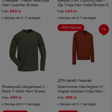
Chevalier Trevor Pikétröja
Alaska 1795 CoolDry Half-
Herr Leather Brown
Zip Tröja Herr Solid Brown S
699 kr
549 kr
Från
Från
Skickas om 5-7 vardagar
Skickas om 5-7 vardagar
-20% i kassan
7%
20% rabatt i kassan
Pinewood Långarmad 2 -
Deerhunter Harrington V-
Pack T-shirt Herr Green
ringad stickad tröja Herr
Oak Rust Melange
499 kr
699 kr
Från
Från
Skickas om 5-7 vardagar
Skickas om 5-7 vardagar