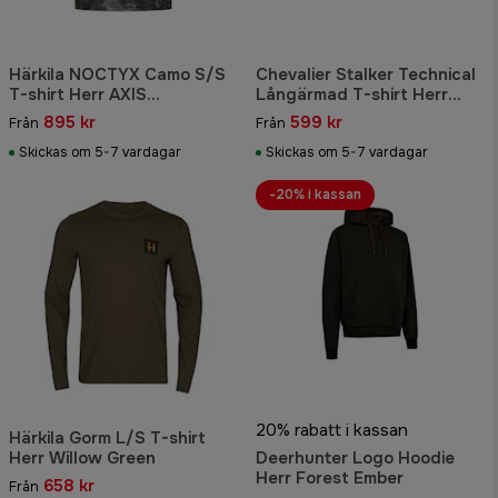
Härkila NOCTYX Camo S/S
Chevalier Stalker Technical
T-shirt Herr AXIS
Långärmad T-shirt Herr
MSP®Black/Black
Fallow Brown
895 kr
599 kr
Från
Från
Skickas om 5-7 vardagar
Skickas om 5-7 vardagar
-20% i kassan
20% rabatt i kassan
Härkila Gorm L/S T-shirt
Herr Willow Green
Deerhunter Logo Hoodie
Herr Forest Ember
658 kr
Från