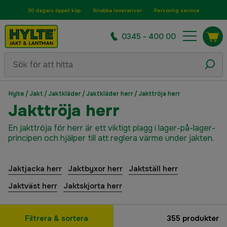
30 dagars öppet köp
Snabba leveranser
Personlig service
0345 - 400 00
Hylte
/
Jakt
/
Jaktkläder
/
Jaktkläder herr
/
Jakttröja herr
Jakttröja herr
En jakttröja för herr är ett viktigt plagg i lager-på-lager-
principen och hjälper till att reglera värme under jakten.
Jaktjacka herr
Jaktbyxor herr
Jaktställ herr
Jaktväst herr
Jaktskjorta herr
Filtrera & sortera
355
produkter