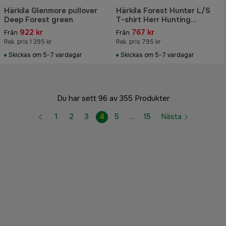
Härkila Glenmore pullover
Härkila Forest Hunter L/S
Deep Forest green
T-shirt Herr Hunting
Green/Shadow Brown
922 kr
767 kr
Från
Från
Rek. pris 1 395 kr
Rek. pris 795 kr
Skickas om 5-7 vardagar
Skickas om 5-7 vardagar
Du har sett 96 av 355 Produkter
1
2
3
4
5
…
15
Nästa