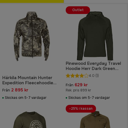
Outlet
Pinewood Everyday Travel
Hoodie Herr Dark Green
Melange
4.0
(1)
Härkila Mountain Hunter
Expedition Fleecehoodie
629 kr
Från
Herr AXIS MSP®Mountain
2 895 kr
Från
Rek. pris 899 kr
Skickas om 5-7 vardagar
Skickas om 5-7 vardagar
-25% i kassan