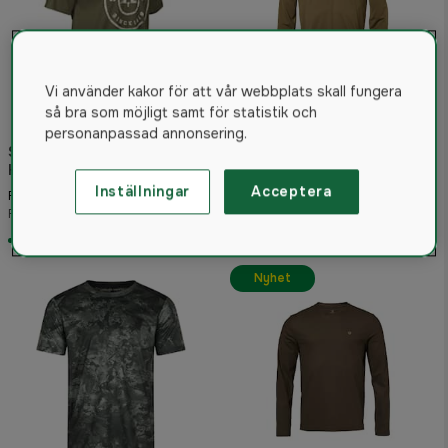
Vi använder kakor för att vår webbplats skall fungera
så bra som möjligt samt för statistik och
personanpassad annonsering.
25% rabatt i kassan
Swedteam Ultra T-Shirt
Herr Forest Green
Alaska 1795 CoolDry Half-
Zip Tröja Herr Gravel S
Inställningar
Acceptera
289 kr
Från
549 kr
Rek. pris 359 kr
Från
Skickas om 5-7 vardagar
Skickas om 5-7 vardagar
Nyhet