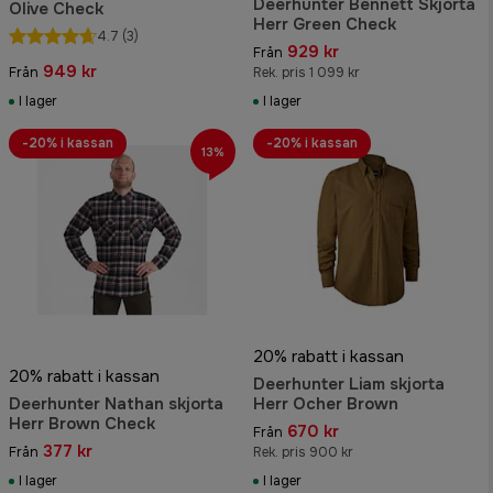
Deerhunter Bennett Skjorta
Olive Check
Herr Green Check
4.7
(3)
929 kr
Från
949 kr
Från
Rek. pris 1 099 kr
I lager
I lager
-20% i kassan
-20% i kassan
13%
20% rabatt i kassan
20% rabatt i kassan
Deerhunter Liam skjorta
Deerhunter Nathan skjorta
Herr Ocher Brown
Herr Brown Check
670 kr
Från
377 kr
Från
Rek. pris 900 kr
I lager
I lager