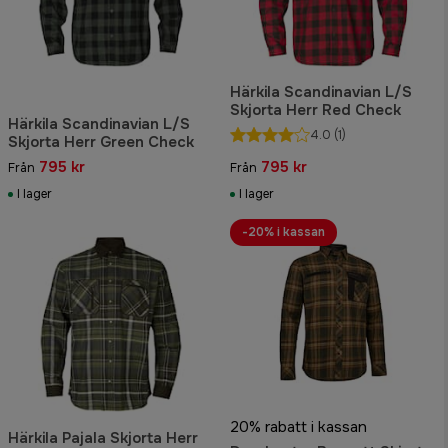
Härkila Scandinavian L/S
Skjorta Herr Red Check
Härkila Scandinavian L/S
4.0
(1)
Skjorta Herr Green Check
795 kr
795 kr
Från
Från
I lager
I lager
-20% i kassan
20% rabatt i kassan
Härkila Pajala Skjorta Herr