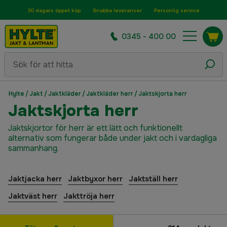
30 dagars öppet köp
Snabba leveranser
Personlig service
0345 - 400 00
Hylte
/
Jakt
/
Jaktkläder
/
Jaktkläder herr
/
Jaktskjorta herr
Jaktskjorta herr
Jaktskjortor för herr är ett lätt och funktionellt
alternativ som fungerar både under jakt och i vardagliga
sammanhang.
Jaktjacka herr
Jaktbyxor herr
Jaktställ herr
Jaktväst herr
Jakttröja herr