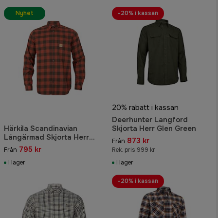
Nyhet
-20% i kassan
20% rabatt i kassan
Deerhunter Langford
Härkila Scandinavian
Skjorta Herr Glen Green
Långärmad Skjorta Herr
873 kr
Från
Autumn Orange Check
795 kr
Från
Rek. pris 999 kr
I lager
I lager
-20% i kassan