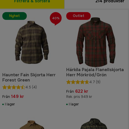
Filtrera & sortera
214
produkter
Nyhet
Outlet
40%
Härkila Pajala Flanellskjorta
Haunter Fain Skjorta Herr
Herr Mörkröd/Grön
Forest Green
4.7
(9)
4.5
(4)
622 kr
Från
149 kr
Från
Rek. pris 949 kr
I lager
I lager