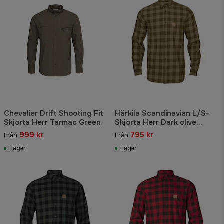
Chevalier Drift Shooting Fit
Härkila Scandinavian L/S-
Skjorta Herr Tarmac Green
Skjorta Herr Dark olive
check
999 kr
795 kr
Från
Från
I lager
I lager