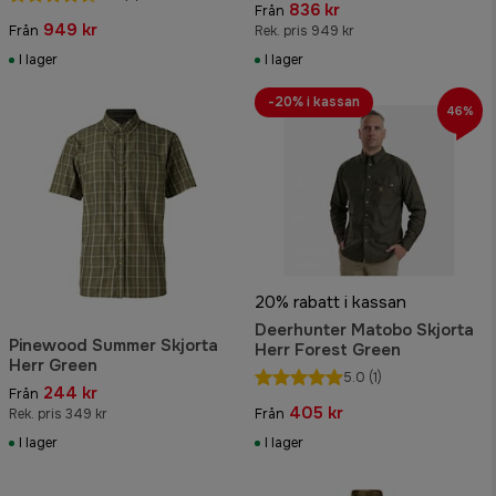
836 kr
Från
949 kr
Från
Rek. pris 949 kr
I lager
I lager
-20% i kassan
46%
20% rabatt i kassan
Deerhunter Matobo Skjorta
Pinewood Summer Skjorta
Herr Forest Green
Herr Green
5.0
(1)
244 kr
Från
405 kr
Rek. pris 349 kr
Från
I lager
I lager