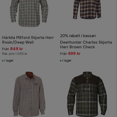
20% rabatt i kassan
Härkila Milford Skjorta Herr
Rosin/Deep Well
Deerhunter Charles Skjorta
Herr Brown Check
849 kr
Från
699 kr
Rek. pris 1 095 kr
Från
I lager
I lager