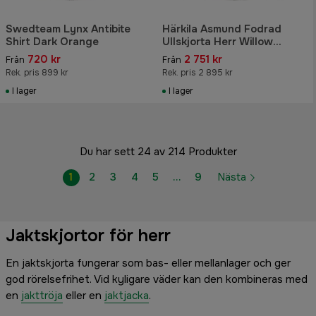
Swedteam Lynx Antibite
Härkila Asmund Fodrad
Shirt Dark Orange
Ullskjorta Herr Willow
Green/Phantom
720 kr
2 751 kr
Från
Från
Rek. pris 899 kr
Rek. pris 2 895 kr
I lager
I lager
Du har sett 24 av 214 Produkter
1
2
3
4
5
…
9
Nästa
Jaktskjortor för herr
En jaktskjorta fungerar som bas- eller mellanlager och ger
god rörelsefrihet. Vid kyligare väder kan den kombineras med
en
jakttröja
eller en
jaktjacka
.