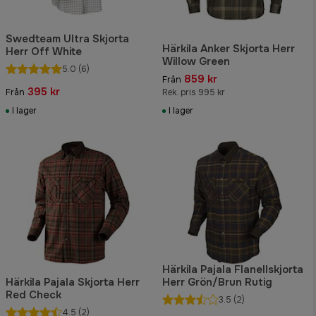
Swedteam Ultra Skjorta
Härkila Anker Skjorta Herr
Herr Off White
Willow Green
5.0
(6)
859 kr
Från
395 kr
Från
Rek. pris 995 kr
I lager
I lager
Härkila Pajala Flanellskjorta
Härkila Pajala Skjorta Herr
Herr Grön/Brun Rutig
Red Check
3.5
(2)
4.5
(2)