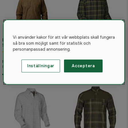
Vi använder kakor för att vår webbplats skall fungera
Haunter Fain Skjorta
Swedteam Ultra Skjorta
så bra som möjligt samt för statistik och
Summer Green
Herr Green
personanpassad annonsering.
4.5
(2)
4.8
(4)
249 kr
289 kr
Från
Från
Inställningar
Acceptera
Rek. pris 599 kr
Rek. pris 399 kr
I lager
I lager