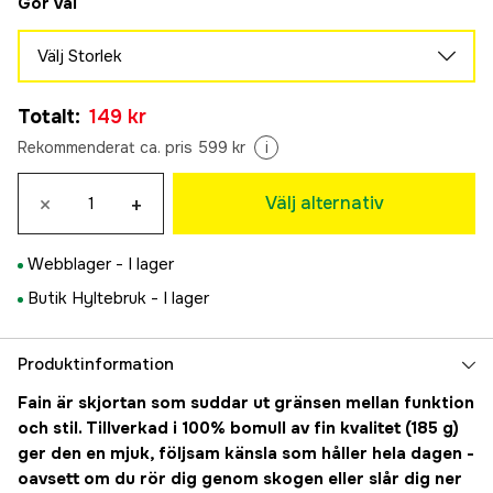
Gör val
Välj Storlek
XS
Totalt
:
149 kr
149 kr
S
Rekommenderat ca. pris 599 kr
i
149 kr
M
×
+
Välj alternativ
Tillfälligt slut
149 kr
L
Tillfälligt slut
Webblager -
I lager
149 kr
XL
Butik Hyltebruk -
I lager
Tillfälligt slut
149 kr
2XL
Tillfälligt slut
Produktinformation
149 kr
3XL
Fain är skjortan som suddar ut gränsen mellan funktion
Tillfälligt slut
149 kr
och stil. Tillverkad i 100% bomull av fin kvalitet (185 g)
4XL
ger den en mjuk, följsam känsla som håller hela dagen -
Tillfälligt slut
149 kr
oavsett om du rör dig genom skogen eller slår dig ner