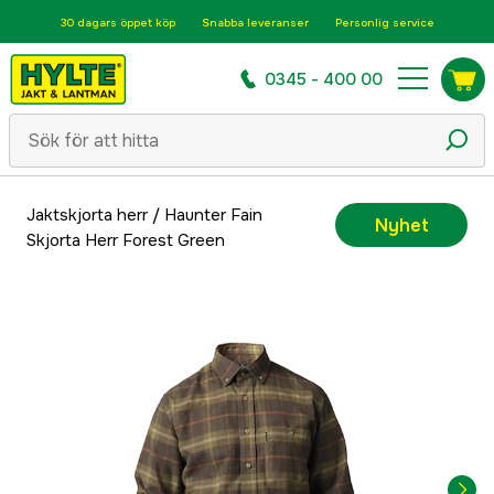
30 dagars öppet köp
Snabba leveranser
Personlig service
0345 - 400 00
Jaktskjorta herr
/
Haunter Fain
Nyhet
Skjorta Herr Forest Green