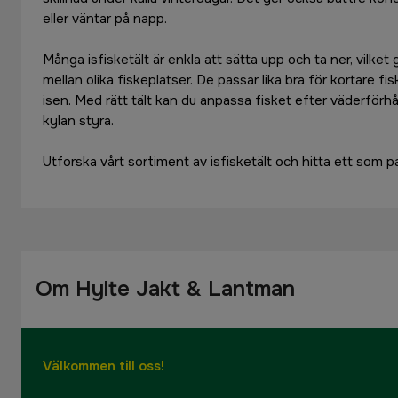
eller väntar på napp.
Många isfisketält är enkla att sätta upp och ta ner, vilket
mellan olika fiskeplatser. De passar lika bra för kortare 
isen. Med rätt tält kan du anpassa fisket efter väderförhål
kylan styra.
Utforska vårt sortiment av isfisketält och hitta ett som pa
Om Hylte Jakt & Lantman
Välkommen till oss!