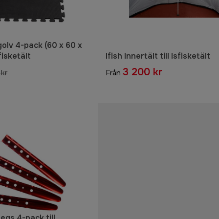
golv 4-pack (60 x 60 x
sfisketält
Ifish Innertält till Isfisketält
3 200 kr
kr
Från
egs 4-pack till