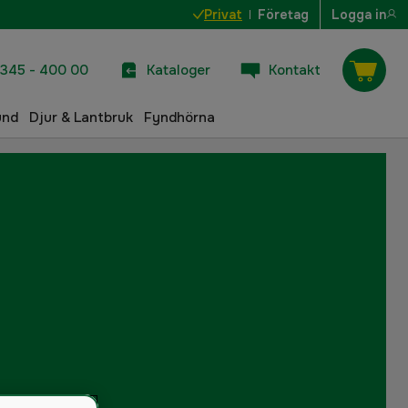
Privat
Företag
Logga in
345 - 400 00
Kataloger
Kontakt
und
Djur & Lantbruk
Fyndhörna