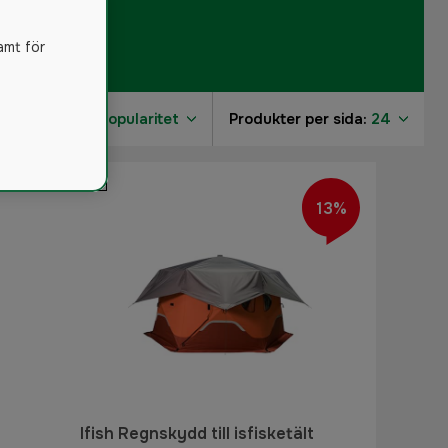
amt för
Sortera på:
Popularitet
Produkter per sida:
24
13%
Ifish Regnskydd till isfisketält