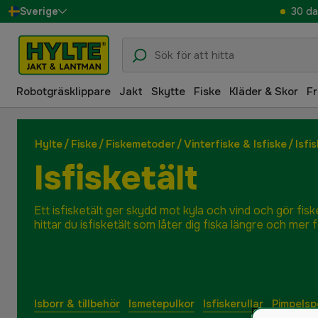
30 da
Sverige
Danmark
Suomi
Robotgräsklippare
Jakt
Skytte
Fiske
Kläder & Skor
Fr
Norge
Deutschland
Hylte
/
Fiske
/
Fiskemetoder
/
Vinterfiske & Isfiske
/
Isfi
Isfisketält
Ett isfisketält ger skydd mot kyla och vind och gör fis
hittar du isfisketält som låter dig fiska längre och mer 
Isborr & tillbehör
Ismetepulkor
Isfiskerullar
Pimpelsp