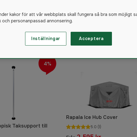
tabla ekolod för isfiske
nder kakor för att vår webbplats skall fungera så bra som möjligt s
ing
Kläder för vinterfiske
ik och personanpassad annonsering.
22
produkter
Inställningar
Acceptera
4%
Rapala Ice Hub Cover
opisk Taksupport till
5.0
(1)