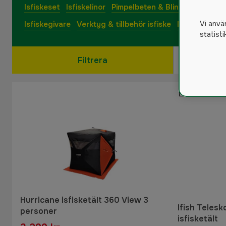
Isfiskeset
Isfiskelinor
Pimpelbeten & Blinklampor
Por
Vi anvä
Isfiskegivare
Verktyg & tillbehör isfiske
Isfiskeförvar
statist
Filtrera
Hurricane isfisketält 360 View 3
Ifish Telesk
personer
isfisketält