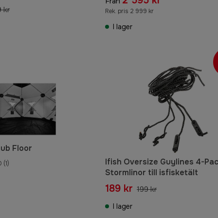
2 595 kr
Från
 kr
Rek. pris 2 999 kr
I lager
Hub Floor
Ifish Oversize Guylines 4-Pa
0
(1)
Stormlinor till isfisketält
r
189 kr
199 kr
I lager