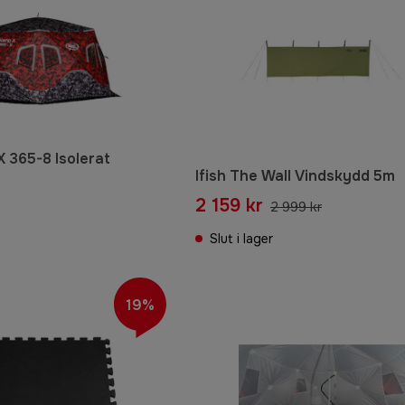
X 365-8 Isolerat
Ifish The Wall Vindskydd 5m
2 159 kr
2 999 kr
Slut i lager
19%