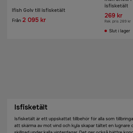
isfisketält
Ifish Golv till isfisketält
269 kr
2 095 kr
Från
Rek. pris 289 kr
Slut i lager
Isfisketält
Isfisketält är ett uppskattat tillbehör för alla som tillbr
att skärma av mot vind och kyla skapar tältet en lugnare o
skillnad under kalla vinterdagar. Det ger också bättre kon