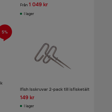
1 049 kr
Från
I lager
5%
ck
Ifish Isskruvar 2-pack till isfisketält
149 kr
I lager