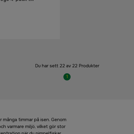
Du har sett 22 av 22 Produkter
1
ingar många timmar på isen. Genom
ch varmare miljö, vilket gör stor
centration när du pimpelfiskar