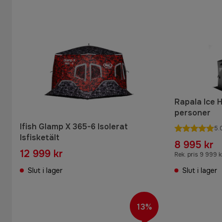
Rapala Ice H
personer
Ifish Glamp X 365-6 Isolerat
5.
Isfisketält
8 995 kr
12 999 kr
Rek. pris 9 999 k
Slut i lager
Slut i lager
13%