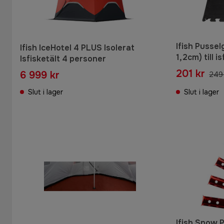
Ifish Pussel
Ifish IceHotel 4 PLUS Isolerat
1,2cm) till i
Isfisketält 4 personer
201 kr
6 999 kr
249 
Slut i lager
Slut i lager
Ifish Snow P