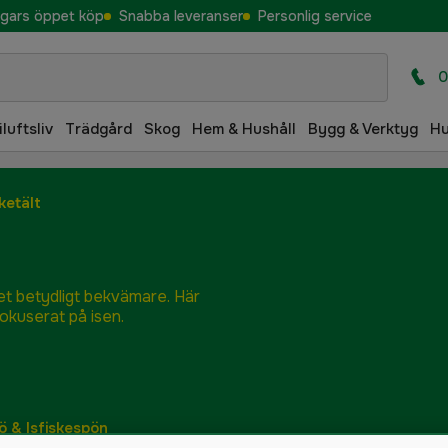
gars öppet köp
Snabba leveranser
Personlig service
0
iluftsliv
Trädgård
Skog
Hem & Hushåll
Bygg & Verktyg
H
sketält
ket betydligt bekvämare. Här
fokuserat på isen.
ö & Isfiskespön