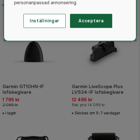
personanpassad annonsering.
I lager
I lager
14%
Inställningar
Acceptera
Garmin GT10HN-IF
Garmin LiveScope Plus
Isfiskegivare
LVS34-IF Isfiskegivare
1 795 kr
12 495 kr
2 095 kr
Rek. pris 14 099 kr
I lager
Skickas om 5-7 vardagar