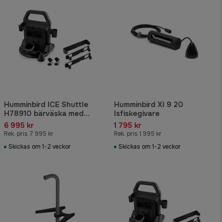
Humminbird ICE Shuttle
Humminbird XI 9 20
H78910 bärväska med
Isfiskegivare
batteri + laddare
6 995 kr
1 795 kr
Rek. pris 7 995 kr
Rek. pris 1 995 kr
Skickas om 1-2 veckor
Skickas om 1-2 veckor