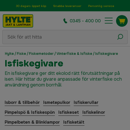
30 dagars öppet köp
Snabba leveranser
Personlig service
0345 - 400 00
Hylte
/
Fiske
/
Fiskemetoder
/
Vinterfiske & Isfiske
/
Isfiskegivare
Isfiskegivare
En isfiskegivare ger ditt ekolod rätt förutsättningar på
isen. Här hittar du givare anpassade för vinterfiske och
användning genom borrhål.
Isborr & tillbehör
Ismetepulkor
Isfiskerullar
Pimpelspö & Isfiskespön
Isfiskeset
Isfiskelinor
Pimpelbeten & Blinklampor
Isfisketält