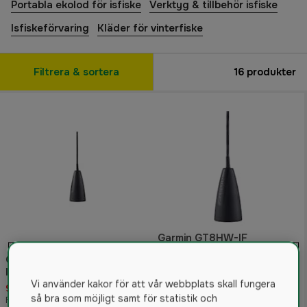
Portabla ekolod för isfiske
Verktyg & tillbehör isfiske
Isfiskeförvaring
Kläder för vinterfiske
Filtrera & sortera
16
produkter
Garmin GT8HW-IF
Isfiskegivare
Garmin Dual Beam-IF
5.0
(1)
Isfiskegivare
Vi använder kakor för att vår webbplats skall fungera
949 kr
1 595 kr
så bra som möjligt samt för statistik och
Rek. pris 1 149 kr
Rek. pris 2 049 kr