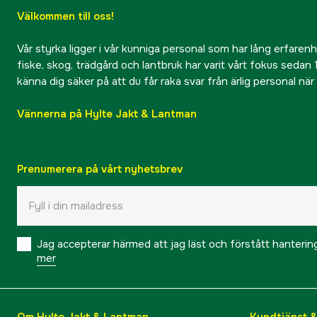
Välkommen till oss!
Vår styrka ligger i vår kunniga personal som har lång erfarenhet
fiske, skog, trädgård och lantbruk har varit vårt fokus sedan 1
känna dig säker på att du får raka svar från ärlig personal nä
Vännerna på Hylte Jakt & Lantman
Prenumerera på vårt nyhetsbrev
Jag accepterar härmed att jag läst och förstått hanteri
mer
Om Hylte Jakt & Lantman
Kundtjänst 