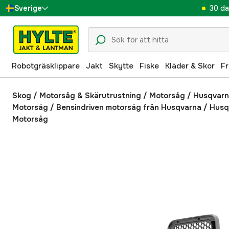
30 da
Sverige
Danmark
Suomi
Robotgräsklippare
Jakt
Skytte
Fiske
Kläder & Skor
Fr
Norge
Deutschland
Skog
/
Motorsåg & Skärutrustning
/
Motorsåg
/
Husqvar
Motorsåg
/
Bensindriven motorsåg från Husqvarna
/
Husqv
Motorsåg