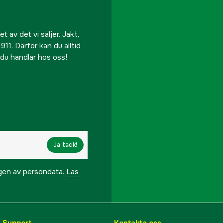
 av det vi säljer. Jakt,
911. Därför kan du alltid
r du handlar hos oss!
Ja tack!
ngen av persondata.
Läs
& Support
Kontakta oss