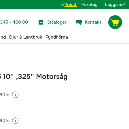
Privat
Företag
Logga in
345 - 400 00
Kataloger
Kontakt
und
Djur & Lantbruk
Fyndhörna
10'' ,325'' Motorsåg
90 kr
i
90 kr
i