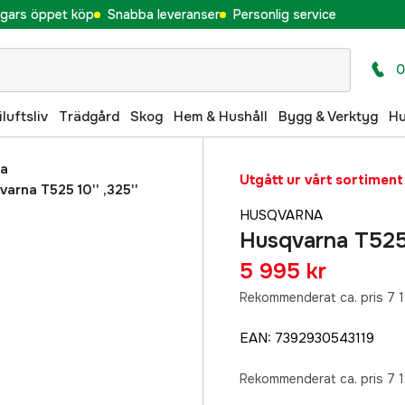
gars öppet köp
Snabba leveranser
Personlig service
0
iluftsliv
Trädgård
Skog
Hem & Hushåll
Bygg & Verktyg
H
na
Utgått ur vårt sortiment
arna T525 10'' ,325''
HUSQVARNA
Husqvarna T525 
5 995 kr
Rekommenderat ca. pris 7 1
EAN
:
7392930543119
Rekommenderat ca. pris 7 1