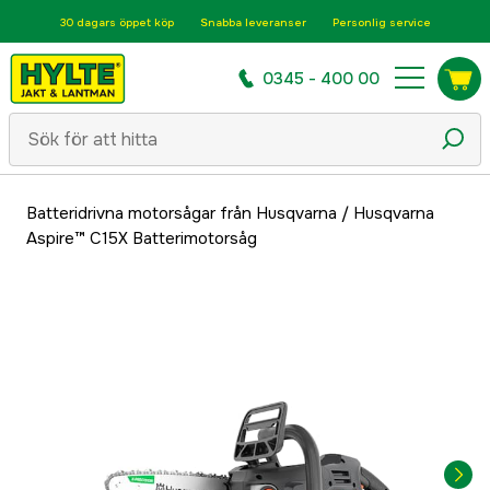
30 dagars öppet köp
Snabba leveranser
Personlig service
0345 - 400 00
Batteridrivna motorsågar från Husqvarna
/
Husqvarna
Aspire™ C15X Batterimotorsåg