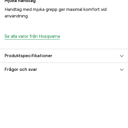
Mjuka handtag
Handtag med mjuka grepp ger maximal komfort vid
användning.
Se alla varor från Husqvarna
Produktspecifikationer
Drivkälla
Batteri
Frågor och svar
Battery type
Li-Ion
Batterisystem
Husqvarna Aspire, Power for all alliance
Driftspänning
18 V
Drivlänksbredd
1,1 mm