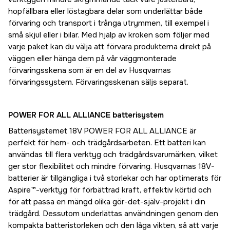
hopfällbara eller löstagbara delar som underlättar både
förvaring och transport i trånga utrymmen, till exempel i
små skjul eller i bilar. Med hjälp av kroken som följer med
varje paket kan du välja att förvara produkterna direkt på
väggen eller hänga dem på vår väggmonterade
förvaringsskena som är en del av Husqvarnas
förvaringssystem. Förvaringsskenan säljs separat.
POWER FOR ALL ALLIANCE batterisystem
Batterisystemet 18V POWER FOR ALL ALLIANCE är
perfekt för hem- och trädgårdsarbeten. Ett batteri kan
användas till flera verktyg och trädgårdsvarumärken, vilket
ger stor flexibilitet och mindre förvaring. Husqvarnas 18V-
batterier är tillgängliga i två storlekar och har optimerats för
Aspire™-verktyg för förbättrad kraft, effektiv körtid och
för att passa en mängd olika gör-det-själv-projekt i din
trädgård. Dessutom underlättas användningen genom den
kompakta batteristorleken och den låga vikten, så att varje