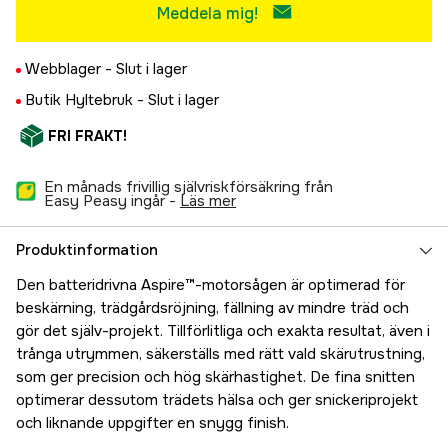
Meddela mig!
Webblager -
Slut i lager
Butik Hyltebruk -
Slut i lager
FRI FRAKT!
En månads frivillig självriskförsäkring från
Easy Peasy ingår -
läs mer
Produktinformation
Den batteridrivna Aspire™-motorsågen är optimerad för
beskärning, trädgårdsröjning, fällning av mindre träd och
gör det själv-projekt. Tillförlitliga och exakta resultat, även i
trånga utrymmen, säkerställs med rätt vald skärutrustning,
som ger precision och hög skärhastighet. De fina snitten
optimerar dessutom trädets hälsa och ger snickeriprojekt
och liknande uppgifter en snygg finish.