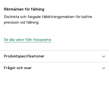
Riktmärken för fällning
Distinkta och färgade fällriktningsmärken för bättre
precision vid fällning.
Se alla varor från Husqvarna
Produktspecifikationer
Drivkälla
Bensin 2-takt
Frågor och svar
Cylindervolym
43.1 cm³
Drivlänksbredd
1,3 mm
Drivlänkar
56 st
Effekt
2.2 kW