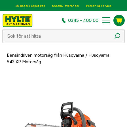
30 dagars öppet köp
Snabba leveranser
Personlig service
0345 - 400 00
Bensindriven motorsåg från Husqvarna
/
Husqvarna
543 XP Motorsåg