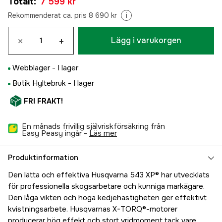
Totalt
:
7 599 kr
Rekommenderat ca. pris 8 690 kr
i
×
+
Lägg i varukorgen
Webblager -
I lager
Butik Hyltebruk -
I lager
FRI FRAKT!
En månads frivillig självriskförsäkring från
Easy Peasy ingår -
läs mer
Produktinformation
Den lätta och effektiva Husqvarna 543 XP® har utvecklats
för professionella skogsarbetare och kunniga markägare.
Den låga vikten och höga kedjehastigheten ger effektivt
kvistningsarbete. Husqvarnas X-TORQ®-motorer
producerar hög effekt och stort vridmoment tack vare