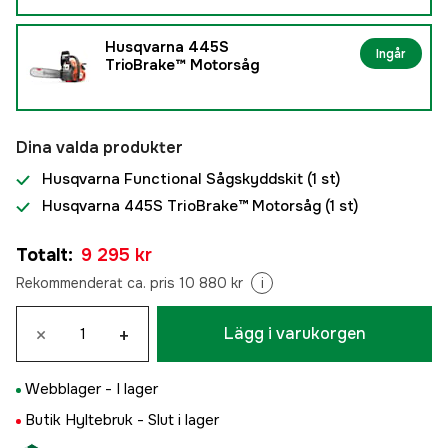
Husqvarna 445S
Ingår
TrioBrake™ Motorsåg
Dina valda produkter
Husqvarna Functional Sågskyddskit
(1 st)
Husqvarna 445S TrioBrake™ Motorsåg
(1 st)
Totalt
:
9 295 kr
Rekommenderat ca. pris 10 880 kr
i
×
+
Lägg i varukorgen
Webblager -
I lager
Butik Hyltebruk -
Slut i lager