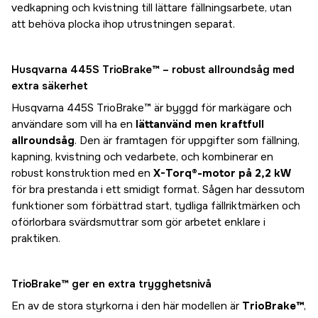
vedkapning och kvistning till lättare fällningsarbete, utan
att behöva plocka ihop utrustningen separat.
Husqvarna 445S TrioBrake™ – robust allroundsåg med
extra säkerhet
Husqvarna 445S TrioBrake™ är byggd för markägare och
användare som vill ha en
lättanvänd men kraftfull
allroundsåg
. Den är framtagen för uppgifter som fällning,
kapning, kvistning och vedarbete, och kombinerar en
robust konstruktion med en
X-Torq®-motor på 2,2 kW
för bra prestanda i ett smidigt format. Sågen har dessutom
funktioner som förbättrad start, tydliga fällriktmärken och
oförlorbara svärdsmuttrar som gör arbetet enklare i
praktiken.
TrioBrake™ ger en extra trygghetsnivå
En av de stora styrkorna i den här modellen är
TrioBrake™
,