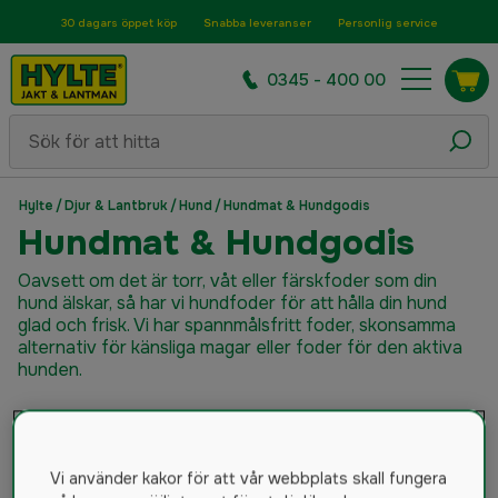
30 dagars öppet köp
Snabba leveranser
Personlig service
0345 - 400 00
Hylte
/
Djur & Lantbruk
/
Hund
/
Hundmat & Hundgodis
Hundmat & Hundgodis
Oavsett om det är torr, våt eller färskfoder som din
hund älskar, så har vi hundfoder för att hålla din hund
glad och frisk. Vi har spannmålsfritt foder, skonsamma
alternativ för känsliga magar eller foder för den aktiva
hunden.
Färskfoder Hund
Torrfoder Hund
Våtfoder Hund
Hundgodis & Tuggben
Vi använder kakor för att vår webbplats skall fungera