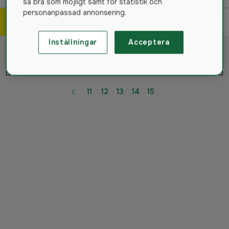
så bra som möjligt samt för statistik och
personanpassad annonsering.
Filtrera & sortera
357
produkter
Inställningar
Acceptera
Du har sett 360 av 357 Produkter
11
12
13
14
15