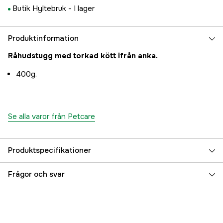
Butik Hyltebruk -
I lager
Produktinformation
Råhudstugg med torkad kött ifrån anka.
400g.
Se alla varor från Petcare
Produktspecifikationer
Djurtyp
Hund
Frågor och svar
Referensnummer
3000002590
Tillverkarens artikelnummer
21868