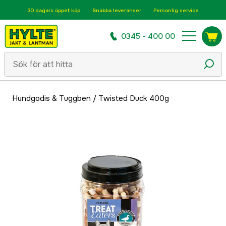
30 dagars öppet köp
Snabba leveranser
Personlig service
0345 - 400 00
Hundgodis & Tuggben
/
Twisted Duck 400g