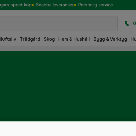
gars öppet köp
Snabba leveranser
Personlig service
0
iluftsliv
Trädgård
Skog
Hem & Hushåll
Bygg & Verktyg
H