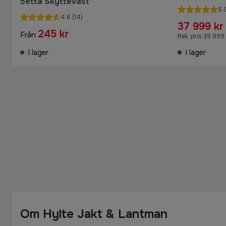
5etta Skytteväst
5.
4.6
(14)
37 999 kr
245 kr
Från
Rek. pris 39 999 
I lager
I lager
Om Hylte Jakt & Lantman