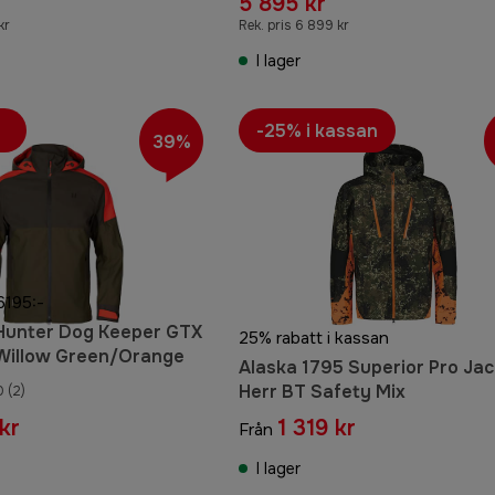
5 895 kr
kr
Rek. pris 6 899 kr
I lager
-25% i kassan
39%
 6195:-
 Hunter Dog Keeper GTX
25% rabatt i kassan
 Willow Green/Orange
Alaska 1795 Superior Pro Ja
Herr BT Safety Mix
0
(2)
kr
1 319 kr
Från
I lager