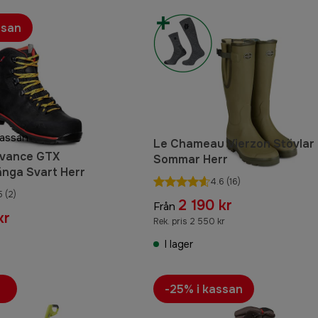
ssan
kassan
Le Chameau Vierzon Stövlar
dvance GTX
Sommar Herr
nga Svart Herr
4.6
(16)
5
(2)
2 190 kr
Från
kr
Rek. pris 2 550 kr
I lager
-25% i kassan