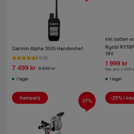
inkl. batteri 
Ryobi RY18P
Garmin Alpha 300i Handenhet
18V
5.0
(2)
1 999 kr
7 499 kr
8 695 kr
Rek. pris 2 499 k
I lager
I lager
Kampanj
-25% i ka
37%