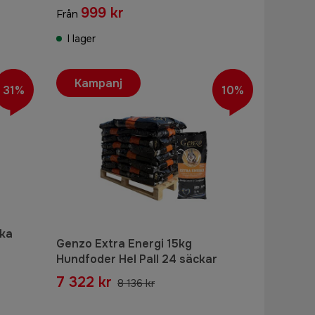
999 kr
Från
I lager
Kampanj
31%
10%
cka
Genzo Extra Energi 15kg
Hundfoder Hel Pall 24 säckar
7 322 kr
8 136 kr