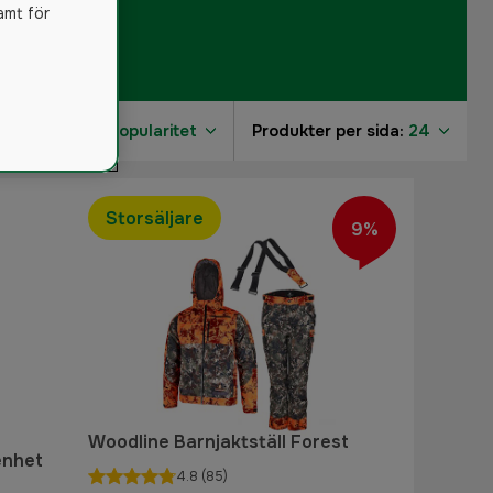
amt för
Sortera på:
Popularitet
Produkter per sida:
24
Storsäljare
9%
Woodline Barnjaktställ Forest
enhet
4.8
(85)