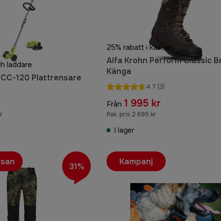
25% rabatt i kassan
Alfa Krohn Perform Classic 
och laddare
Känga
CC-120 Plattrensare
4.7
(3)
1 995 kr
Från
r
Rek. pris 2 695 kr
I lager
ssan
Kampanj
31%