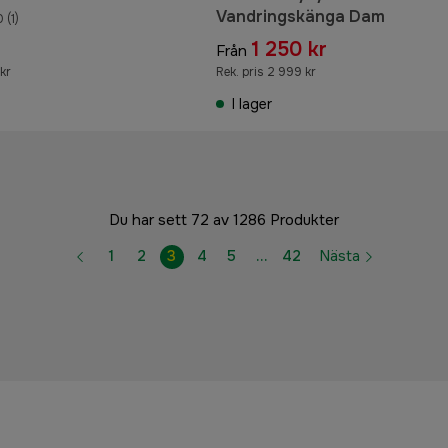
Vandringskänga Dam
0
(1)
1 250 kr
Från
kr
Rek. pris 2 999 kr
I lager
Du har sett 72 av 1286 Produkter
1
2
3
4
5
…
42
Nästa