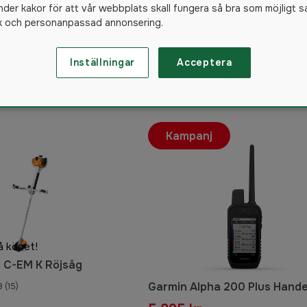
nder kakor för att vår webbplats skall fungera så bra som möjligt s
ik och personanpassad annonsering.
Inställningar
Acceptera
1286
produkter
Kampanj
å köpet!
0 C-EM K Röjsåg
Garmin Alpha 200 Plus Hand
8
(15)