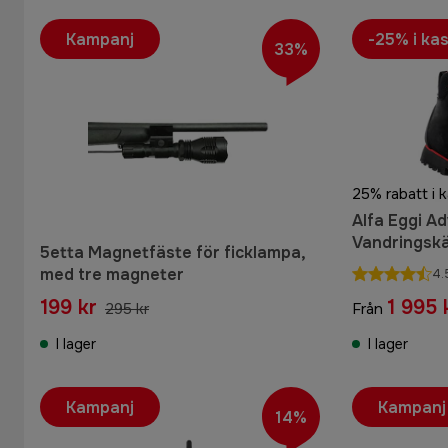
Kampanj
-25% i ka
33%
25% rabatt i 
Alfa Eggi A
Vandringskä
5etta Magnetfäste för ficklampa,
med tre magneter
4.
199 kr
1 995 
295 kr
Från
I lager
I lager
Kampanj
Kampanj
14%