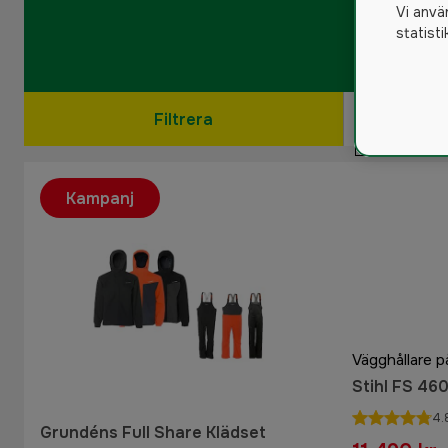
Vi anvä
statist
Filtrera
Kampanj
Vägghållare p
Stihl FS 46
4.
Grundéns Full Share Klädset