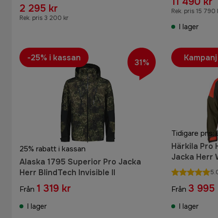
11 490 kr
2 295 kr
Rek. pris 15 790 
Rek. pris 3 200 kr
I lager
-25% i kassan
Kampanj
31%
Tidigare pris:
Härkila Pro
25% rabatt i kassan
Jacka Herr
Alaska 1795 Superior Pro Jacka
Herr BlindTech Invisible II
5.
1 319 kr
3 995 
Från
Från
I lager
I lager