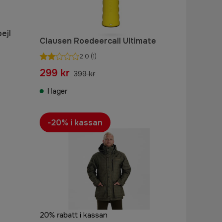
ejl
Clausen Roedeercall Ultimate
2.0
(1)
299 kr
399 kr
I lager
-20% i kassan
20% rabatt i kassan