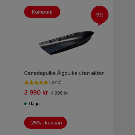
Kampanj
9%
Canadapulka Älgpulka utan akter
4.9
(10)
3 990 kr
4 395 kr
I lager
-25% i kassan