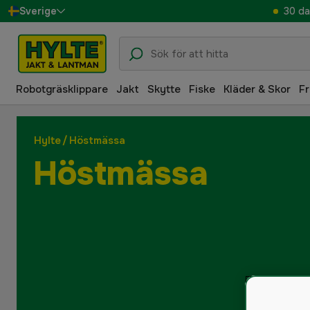
30 da
Sverige
Danmark
Suomi
Robotgräsklippare
Jakt
Skytte
Fiske
Kläder & Skor
Fr
Norge
Deutschland
Hylte
/
Höstmässa
Höstmässa