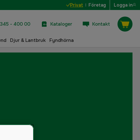
Privat
Företag
Logga in
345 - 400 00
Kataloger
Kontakt
und
Djur & Lantbruk
Fyndhörna