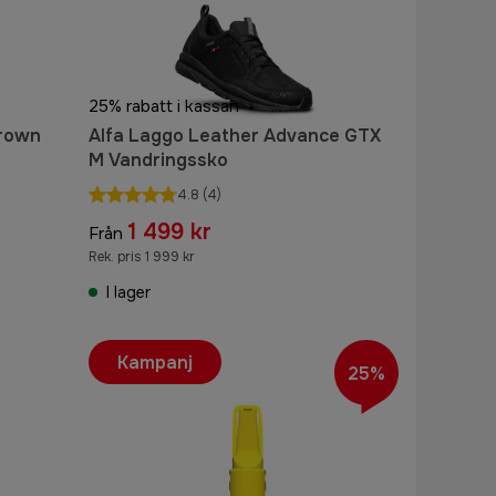
25% rabatt i kassan
Brown
Alfa Laggo Leather Advance GTX
M Vandringssko
4.8
(4)
1 499 kr
Från
Rek. pris 1 999 kr
I lager
Kampanj
25%