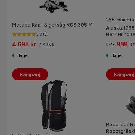
25% rabatt i 
Metabo Kap- & gersåg KGS 305 M
Alaska 1795
Herr BlindTec
5.0
(3)
4 695 kr
989 kr
7 495 kr
Från
I lager
I lager
Kampanj
Kampanj
Roborock 
Robotgräskl