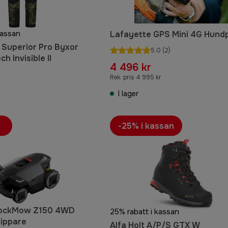
kassan
Lafayette GPS Mini 4G Hundp
 Superior Pro Byxor
5.0
(2)
h Invisible II
4 496 kr
Rek. pris 4 995 kr
I lager
-25% i kassan
RockMow Z150 4WD
25% rabatt i kassan
ippare
Alfa Holt A/P/S GTX W