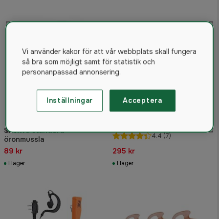
Vi använder kakor för att vår webbplats skall fungera
så bra som möjligt samt för statistik och
personanpassad annonsering.
Inställningar
Acceptera
Genzo Elit Peltor Headset,
vinklad med skruv -E-
Shinwa standard
4.4
(7)
öronmussla
89 kr
295 kr
I lager
I lager