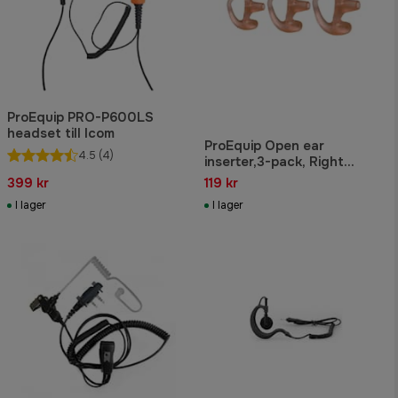
ProEquip PRO-P600LS
headset till Icom
ProEquip Open ear
4.5
(4)
inserter,3-pack, Right
(S,M,L)
399 kr
119 kr
I lager
I lager