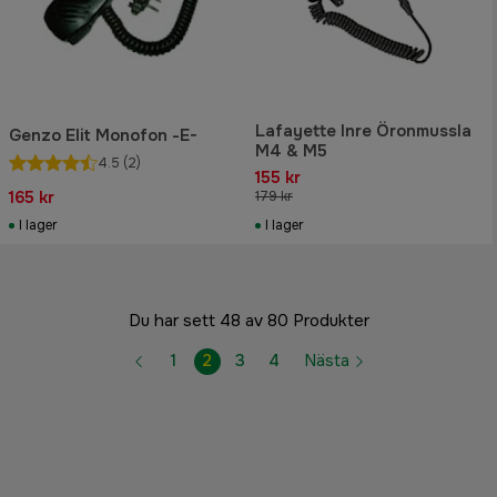
Lafayette Inre Öronmussla
Genzo Elit Monofon -E-
M4 & M5
4.5
(2)
155 kr
165 kr
179 kr
I lager
I lager
Du har sett 48 av 80 Produkter
1
2
3
4
Nästa