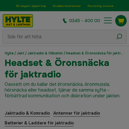
30 dagars öppet köp
Snabba leveranser
Personlig service
0345 - 400 00
Hylte
/
Jakt
/
Jaktradio & tillbehör
/
Headset & Öronsnäcka för jaktradio
Headset & Öronsnäcka
för jaktradio
Oavsett om du kallar det öronsnäcka, öronmussla,
hörsnäcka eller headset, tjänar de samma syfte -
förbättrad kommunikation och diskretion under jakten.
Jaktradio & Komradio
Antenner för jaktradio
Batterier & Laddare för jaktradio