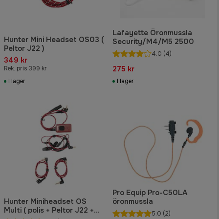
Lafayette Öronmussla
Hunter Mini Headset OS03 (
Security/M4/M5 2500
Peltor J22 )
4.0
(4)
349 kr
275 kr
Rek. pris 399 kr
I lager
I lager
Pro Equip Pro-C50LA
Hunter Miniheadset OS
öronmussla
Multi ( polis + Peltor J22 +
5.0
(2)
Sordin 3,5mm )