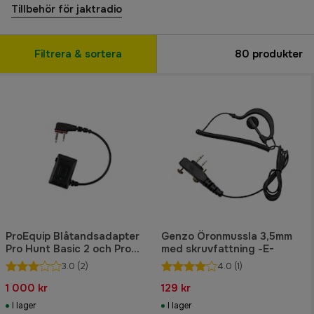
Tillbehör för jaktradio
Filtrera & sortera
80
produkter
ProEquip Blåtandsadapter
Genzo Öronmussla 3,5mm
Pro Hunt Basic 2 och Pro
med skruvfattning -E-
Hunt Basic 2 Digital
3.0
(2)
4.0
(1)
1 000 kr
129 kr
I lager
I lager