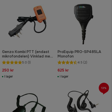
Genzo Kombi PTT (endast
ProEquip PRO-SP485LA
mikrofondelen) Vinklad med
Monofon
skruv -E-
5.0
(1)
4.5
(2)
250 kr
625 kr
I lager
I lager
13%