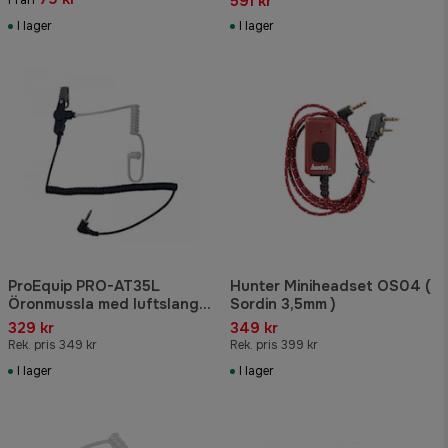
591 kr
I lager
I lager
ProEquip PRO-AT35L
Hunter Miniheadset OS04 (
Öronmussla med luftslang
Sordin 3,5mm )
3,5mm
329 kr
349 kr
Rek. pris 349 kr
Rek. pris 399 kr
I lager
I lager