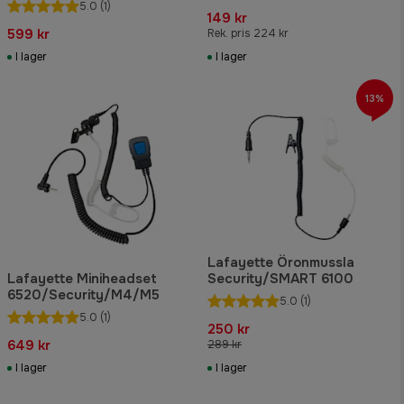
5.0
(1)
149 kr
599 kr
Rek. pris 224 kr
I lager
I lager
13%
Lafayette Öronmussla
Lafayette Miniheadset
Security/SMART 6100
6520/Security/M4/M5
5.0
(1)
5.0
(1)
250 kr
649 kr
289 kr
I lager
I lager