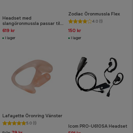
Zodiac Öronmussla Flex
Headset med
4.0
(1)
slangöronmussla passar till
Genzo Royal IS, BT och Ico
619 kr
150 kr
I lager
I lager
Lafayette Öronring Vänster
5.0
(1)
Icom PRO-U610SA Headset
79 kr
Från