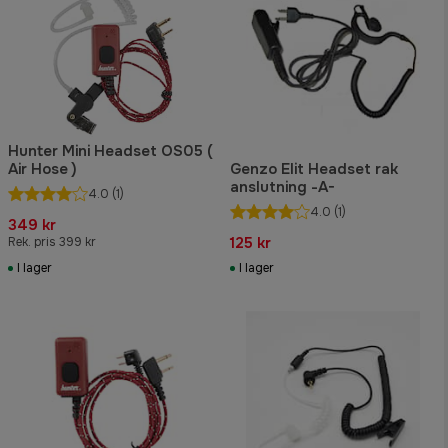
Hunter Mini Headset OS05 (
Air Hose )
Genzo Elit Headset rak
anslutning -A-
4.0
(1)
4.0
(1)
349 kr
125 kr
Rek. pris 399 kr
I lager
I lager