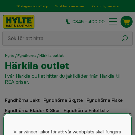
30 dagars öppet köp
Snabba leveranser
Personlig service
0345 - 400 00
Hylte
/
Fyndhörna
/
Härkila outlet
Härkila outlet
I vår Härkila outlet hittar du jaktkläder från Härkila till
REA priser.
Fyndhörna Jakt
Fyndhörna Skytte
Fyndhörna Fiske
Fyndhörna Kläder & Skor
Fyndhörna Friluftsliv
Fyndhörna Trädgård
Fyndhörna Skog
Fyndhörna Hem & Hushåll
Fyndhörna Bygg & Verktyg
Vi använder kakor för att vår webbplats skall fungera