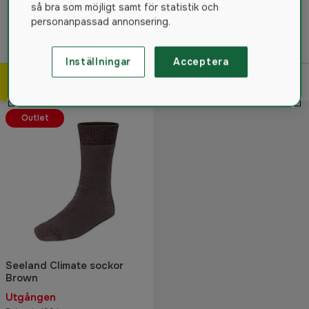
så bra som möjligt samt för statistik och
Fyndhörna Djur & Lantbruk
Swedteam outlet
personanpassad annonsering.
Chevalier outlet
Deerhunter outlet
Pinewood outlet
Inställningar
Acceptera
Filtrera & sortera
265
produkter
Outlet
Seeland Climate sockor
Brown
Utgången