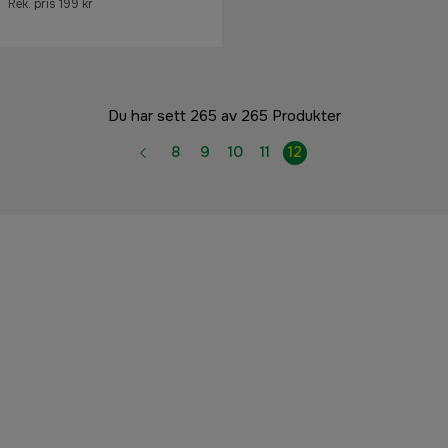
Rek. pris 199 kr
Du har sett 265 av 265 Produkter
8
9
10
11
12