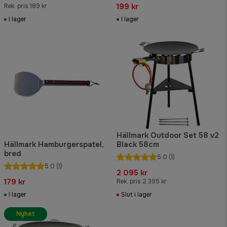
199 kr
Rek. pris 189 kr
I lager
I lager
Hällmark Outdoor Set 58 v2
Hällmark Hamburgerspatel,
Black 58cm
bred
5.0
(1)
5.0
(1)
2 095 kr
179 kr
Rek. pris 2 395 kr
I lager
Slut i lager
Nyhet