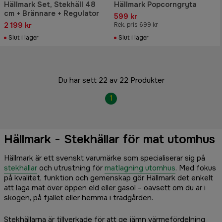
Hällmark Set, Stekhäll 48
Hällmark Popcorngryta
cm + Brännare + Regulator
599 kr
2 199 kr
Rek. pris 699 kr
Slut i lager
Slut i lager
Du har sett 22 av 22 Produkter
1
Hällmark - Stekhällar för mat utomhus
Hällmark är ett svenskt varumärke som specialiserar sig på
stekhällar
och utrustning för
matlagning utomhus
. Med fokus
på kvalitet, funktion och gemenskap gör Hällmark det enkelt
att laga mat över öppen eld eller gasol – oavsett om du är i
skogen, på fjället eller hemma i trädgården.
Stekhällarna är tillverkade för att ge jämn värmefördelning