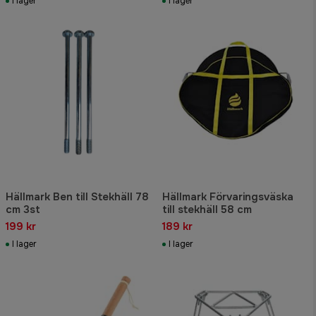
I lager
I lager
Hällmark Ben till Stekhäll 78
Hällmark Förvaringsväska
cm 3st
till stekhäll 58 cm
199 kr
189 kr
I lager
I lager