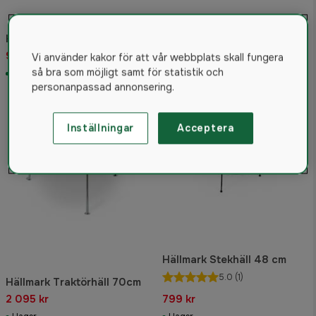
Hällmark Traktörhäll 51 cm
Hällmark Stekhäll 58 cm
1 090 kr
999 kr
Rek. pris 1 299 kr
Vi använder kakor för att vår webbplats skall fungera
så bra som möjligt samt för statistik och
I lager
I lager
personanpassad annonsering.
Inställningar
Acceptera
Hällmark Stekhäll 48 cm
5.0
(1)
Hällmark Traktörhäll 70cm
2 095 kr
799 kr