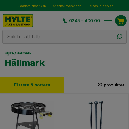
30 dagars öppet köp
Snabba leveranser
Personlig service
0345 - 400 00
Hylte
/
Hällmark
Hällmark
Filtrera & sortera
22
produkter