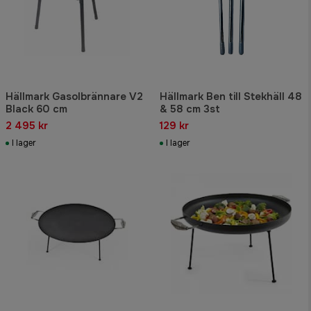
Hällmark Gasolbrännare V2
Hällmark Ben till Stekhäll 48
Black 60 cm
& 58 cm 3st
2 495 kr
129 kr
I lager
I lager