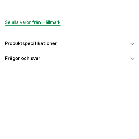
Se alla varor från Hällmark
Produktspecifikationer
Bränsletyp
Gasol
Frågor och svar
Diameter
780 mm
Referensnummer
3000104570
Tillverkarens artikelnummer
HM8702
EAN
7340115487024