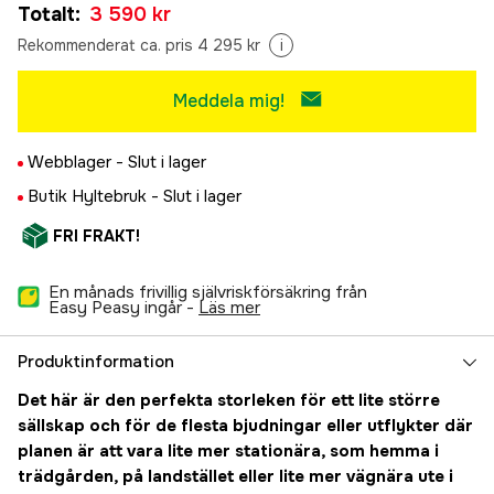
Totalt
:
3 590 kr
Rekommenderat ca. pris 4 295 kr
i
Meddela mig!
Webblager -
Slut i lager
Butik Hyltebruk -
Slut i lager
FRI FRAKT!
En månads frivillig självriskförsäkring från
Easy Peasy ingår -
läs mer
Produktinformation
Det här är den perfekta storleken för ett lite större
sällskap och för de flesta bjudningar eller utflykter där
planen är att vara lite mer stationära, som hemma i
trädgården, på landstället eller lite mer vägnära ute i