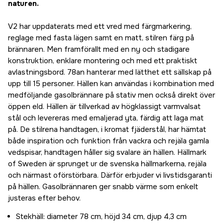
naturen.
V2 har uppdaterats med ett vred med färgmarkering,
reglage med fasta lägen samt en matt, stilren färg på
brännaren. Men framförallt med en ny och stadigare
konstruktion, enklare montering och med ett praktiskt
avlastningsbord. 78an hanterar med lätthet ett sällskap på
upp till 15 personer. Hällen kan användas i kombination med
medföljande gasolbrännare på stativ men också direkt över
öppen eld. Hällen är tillverkad av högklassigt varmvalsat
stål och levereras med emaljerad yta, färdig att laga mat
på. De stilrena handtagen, i kromat fjäderstål, har hämtat
både inspiration och funktion från vackra och rejäla gamla
vedspisar, handtagen håller sig svalare än hällen. Hällmark
of Sweden är sprunget ur de svenska hällmarkerna, rejäla
och närmast oförstörbara. Därför erbjuder vi livstidsgaranti
på hällen. Gasolbrännaren ger snabb värme som enkelt
justeras efter behov.
Stekhäll: diameter 78 cm, höjd 34 cm, djup 4,3 cm