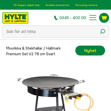
30 dagars öppet köp
Snabba leveranser
Personlig service
0345 - 400 00
Muurikka & Stekhällar
/
Hällmark
Nyhet
Premium Set V2 78 cm Svart