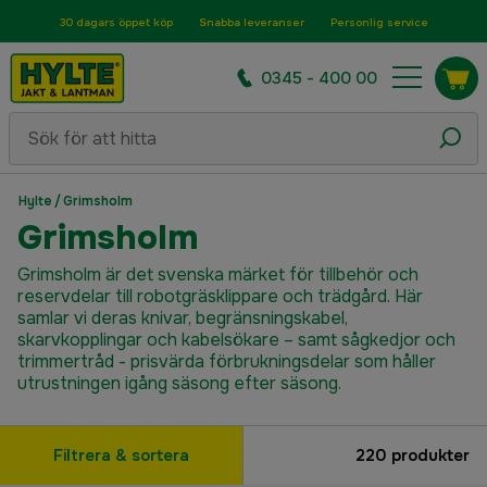
30 dagars öppet köp
Snabba leveranser
Personlig service
0345 - 400 00
Hylte
/
Grimsholm
Grimsholm
Grimsholm är det svenska märket för tillbehör och
reservdelar till robotgräsklippare och trädgård. Här
samlar vi deras knivar, begränsningskabel,
skarvkopplingar och kabelsökare – samt sågkedjor och
trimmertråd - prisvärda förbrukningsdelar som håller
utrustningen igång säsong efter säsong.
Filtrera & sortera
220
produkter