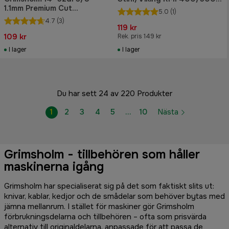
1.1mm Premium Cut
serier 20 cm
5.0
(1)
Motorsågskedja
4.7
(3)
119 kr
109 kr
Rek. pris 149 kr
I lager
I lager
Du har sett 24 av 220 Produkter
1
2
3
4
5
…
10
Nästa
Grimsholm - tillbehören som håller
maskinerna igång
Grimsholm har specialiserat sig på det som faktiskt slits ut:
knivar, kablar, kedjor och de smådelar som behöver bytas med
jämna mellanrum. I stället för maskiner gör Grimsholm
förbrukningsdelarna och tillbehören – ofta som prisvärda
alternativ till originaldelarna, anpassade för att passa de