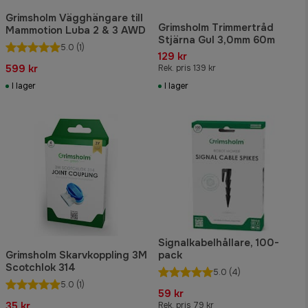
Grimsholm Vägghängare till
Grimsholm Trimmertråd
Mammotion Luba 2 & 3 AWD
Stjärna Gul 3,0mm 60m
5.0
(1)
129 kr
599 kr
Rek. pris 139 kr
I lager
I lager
Signalkabelhållare, 100-
Grimsholm Skarvkoppling 3M
pack
Scotchlok 314
5.0
(4)
5.0
(1)
59 kr
35 kr
Rek. pris 79 kr