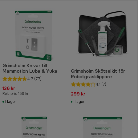
Grimsholm Knivar till
Mammotion Luba & Yuka
Grimsholm Skötselkit för
Robotgräsklippare
4.7
(77)
4.1
(7)
136 kr
299 kr
Rek. pris 159 kr
I lager
I lager