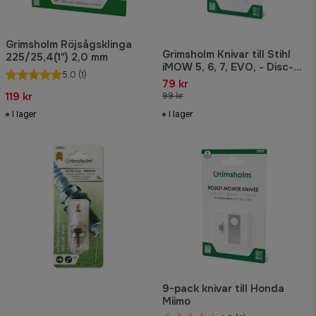
Grimsholm Röjsågsklinga
Grimsholm Knivar till Stihl
225/25,4(1") 2,0 mm
iMOW 5, 6, 7, EVO, - Disc-
5.0
(1)
Cut, 9 st
79 kr
119 kr
99 kr
I lager
I lager
9-pack knivar till Honda
Miimo