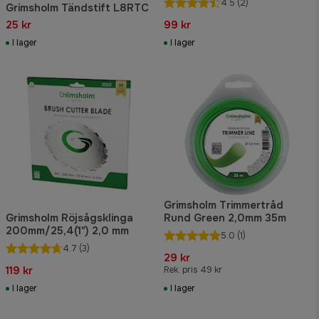
4.5
(2)
Grimsholm Tändstift L8RTC
25 kr
99 kr
I lager
I lager
Grimsholm Trimmertråd
Grimsholm Röjsågsklinga
Rund Green 2,0mm 35m
200mm/25,4(1") 2,0 mm
5.0
(1)
4.7
(3)
29 kr
119 kr
Rek. pris 49 kr
I lager
I lager