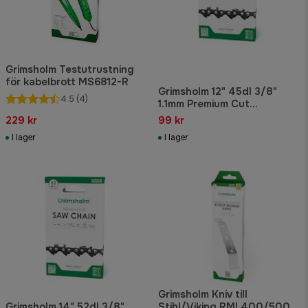
Grimsholm Testutrustning
för kabelbrott MS6812-R
Grimsholm 12" 45dl 3/8"
4.5
(4)
1.1mm Premium Cut
Motorsågskedja
229 kr
99 kr
I lager
I lager
Grimsholm Kniv till
Grimsholm 14" 52dl 3/8"
Stihl/Viking RMI 400/500-