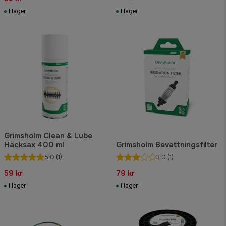
I lager
I lager
Grimsholm Clean & Lube
Häcksax 400 ml
Grimsholm Bevattningsfilter
5.0
(1)
3.0
(1)
59 kr
79 kr
I lager
I lager