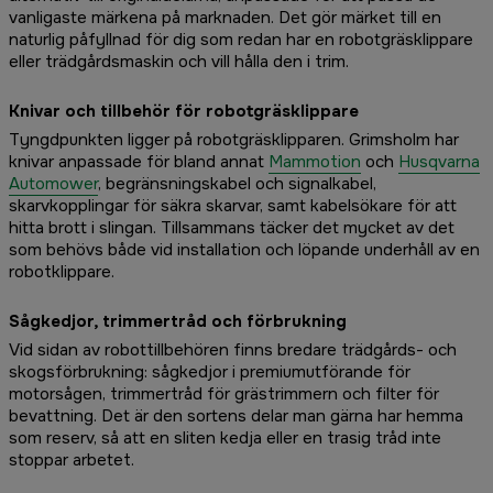
vanligaste märkena på marknaden. Det gör märket till en
naturlig påfyllnad för dig som redan har en robotgräsklippare
eller trädgårdsmaskin och vill hålla den i trim.
Knivar och tillbehör för robotgräsklippare
Tyngdpunkten ligger på robotgräsklipparen. Grimsholm har
knivar anpassade för bland annat
Mammotion
och
Husqvarna
Automower
, begränsningskabel och signalkabel,
skarvkopplingar för säkra skarvar, samt kabelsökare för att
hitta brott i slingan. Tillsammans täcker det mycket av det
som behövs både vid installation och löpande underhåll av en
robotklippare.
Sågkedjor, trimmertråd och förbrukning
Vid sidan av robottillbehören finns bredare trädgårds- och
skogsförbrukning: sågkedjor i premiumutförande för
motorsågen, trimmertråd för grästrimmern och filter för
bevattning. Det är den sortens delar man gärna har hemma
som reserv, så att en sliten kedja eller en trasig tråd inte
stoppar arbetet.