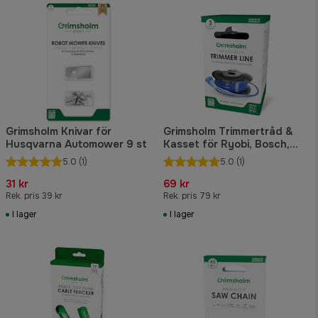
Grimsholm Knivar för
Grimsholm Trimmertråd &
Husqvarna Automower 9 st
Kasset för Ryobi, Bosch,
Greenworks
5.0
(1)
5.0
(1)
31 kr
69 kr
Rek. pris 39 kr
Rek. pris 79 kr
I lager
I lager