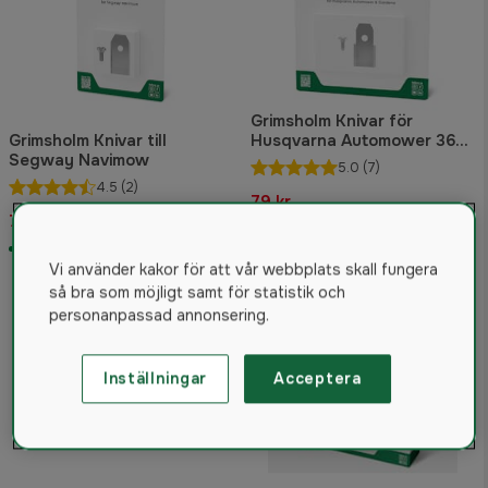
Grimsholm Knivar för
Grimsholm Knivar till
Husqvarna Automower 36
Segway Navimow
st
5.0
(7)
4.5
(2)
79 kr
79 kr
Rek. pris 119 kr
I lager
I lager
Vi använder kakor för att vår webbplats skall fungera
så bra som möjligt samt för statistik och
personanpassad annonsering.
Inställningar
Acceptera