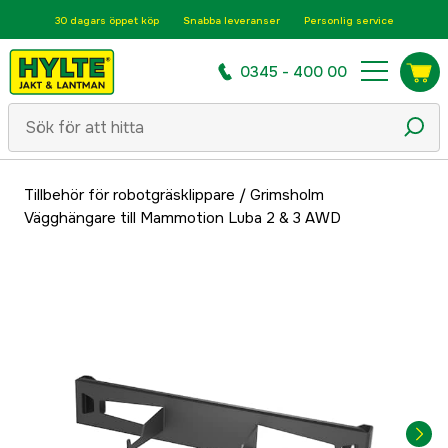
30 dagars öppet köp
Snabba leveranser
Personlig service
0345 - 400 00
Tillbehör för robotgräsklippare
/
Grimsholm
Vägghängare till Mammotion Luba 2 & 3 AWD