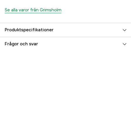
Se alla varor från Grimsholm
Produktspecifikationer
Referensnummer
1000871968
Frågor och svar
Tillverkarens artikelnummer
4077
EAN
7333272040775