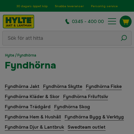
30 dagars öppet köp
Snabba leveranser
Personlig service
0345 - 400 00
Hylte
/
Fyndhörna
Fyndhörna
Fyndhörna Jakt
Fyndhörna Skytte
Fyndhörna Fiske
Fyndhörna Kläder & Skor
Fyndhörna Friluftsliv
Fyndhörna Trädgård
Fyndhörna Skog
Fyndhörna Hem & Hushåll
Fyndhörna Bygg & Verktyg
Fyndhörna Djur & Lantbruk
Swedteam outlet