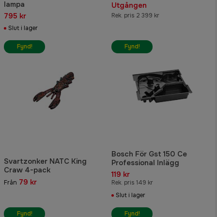
lampa
Utgången
795 kr
Rek. pris 2 399 kr
Slut i lager
Fynd!
Fynd!
Bosch För Gst 150 Ce
Svartzonker NATC King
Professional Inlägg
Craw 4-pack
119 kr
79 kr
Från
Rek. pris 149 kr
Slut i lager
Fynd!
Fynd!