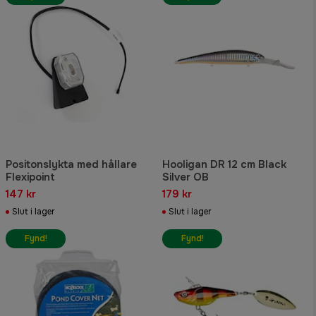
Positonslykta med hållare
Hooligan DR 12 cm Black
Flexipoint
Silver OB
147 kr
179 kr
Slut i lager
Slut i lager
Fynd!
Fynd!