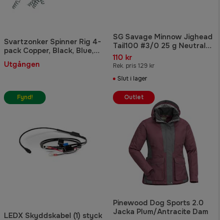
SG Savage Minnow Jighead
Svartzonker Spinner Rig 4-
Tail100 #3/0 25 g Neutral
pack Copper, Black, Blue,
3-pack
110 kr
Brown
Utgången
Rek. pris 129 kr
Slut i lager
Fynd!
Outlet
Pinewood Dog Sports 2.0
Jacka Plum/Antracite Dam
LEDX Skyddskabel (1) styck