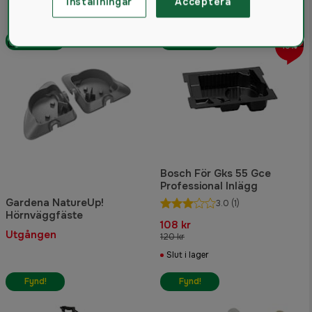
Inställningar
Acceptera
Fynd!
Fynd!
10%
Bosch För Gks 55 Gce
Professional Inlägg
Gardena NatureUp!
3.0
(1)
Hörnväggfäste
108 kr
Utgången
120 kr
Slut i lager
Fynd!
Fynd!