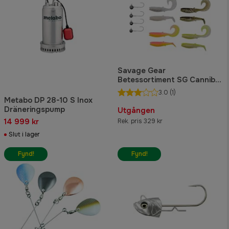
Savage Gear
Betessortiment SG Cannibal
Box Kit L 20-pack
3.0
(1)
Metabo DP 28-10 S Inox
Dräneringspump
Utgången
14 999 kr
Rek. pris 329 kr
Slut i lager
Fynd!
Fynd!