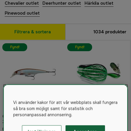
Chevalier outlet
Deerhunter outlet
Härkila outlet
Pinewood outlet
Filtrera & sortera
1034
produkter
Fynd!
Fynd!
Vi använder kakor för att vår webbplats skall fungera
så bra som möjligt samt för statistik och
personanpassad annonsering.
Gravity Twitch SR 11,5cm
Rapala Rap-V Perch Bladed
25g Floating
Jig 21g
101 kr
96 kr
Från
Från