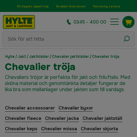
30 dagars öppet köp
Snabba leveranser
Personlig service
0345 - 400 00
Hylte
/
Jakt
/
Jaktkläder
/
Chevalier jaktkläder
/
Chevalier tröja
Chevalier tröja
Chevaliers tröjor är perfekta för jakt och friluftsliv. Med
sköna material och genomtänkta detaljer fungerar de
lika bra som mellanlager under jakten som till vardags.
Chevalier accessoarer
Chevalier byxor
Chevalier fleece
Chevalier jacka
Chevalier jaktställ
Chevalier keps
Chevalier mössa
Chevalier skjorta