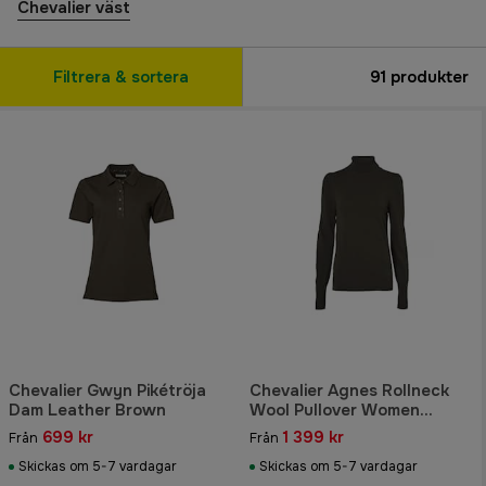
Chevalier väst
Filtrera & sortera
91
produkter
Chevalier Gwyn Pikétröja
Chevalier Agnes Rollneck
Dam Leather Brown
Wool Pullover Women
Leather Brown
699 kr
1 399 kr
Från
Från
Skickas om 5-7 vardagar
Skickas om 5-7 vardagar