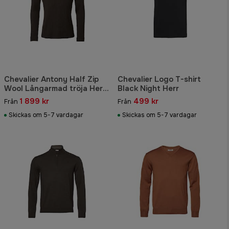
Chevalier Antony Half Zip
Chevalier Logo T-shirt
Wool Långarmad tröja Herr
Black Night Herr
Brun
1 899 kr
499 kr
Från
Från
Skickas om 5-7 vardagar
Skickas om 5-7 vardagar