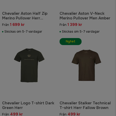
Chevalier Aston Half Zip
Chevalier Aston V-Neck
Merino Pullover Herr
Merino Pullover Men Amber
Leather Brown
1 699 kr
1 399 kr
Från
Från
Skickas om 5-7 vardagar
Skickas om 5-7 vardagar
Nyhet
Chevalier Logo T-shirt Dark
Chevalier Stalker Technical
Green Herr
T-shirt Herr Fallow Brown
499 kr
499 kr
Från
Från