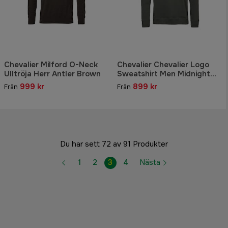
Chevalier Milford O-Neck
Chevalier Chevalier Logo
Ulltröja Herr Antler Brown
Sweatshirt Men Midnight
Pine
999 kr
899 kr
Från
Från
Du har sett 72 av 91 Produkter
1
2
3
4
Nästa