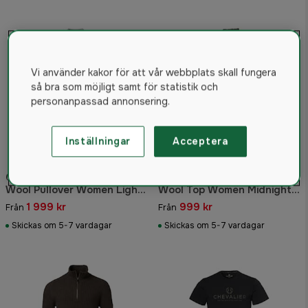
Vi använder kakor för att vår webbplats skall fungera
så bra som möjligt samt för statistik och
personanpassad annonsering.
Inställningar
Acceptera
Chevalier Minley Mockneck
Chevalier Haven Longsleeve
Wool Pullover Women Light
Wool Top Women Midnight
Grey Melange
Pine
1 999 kr
999 kr
Från
Från
Skickas om 5-7 vardagar
Skickas om 5-7 vardagar