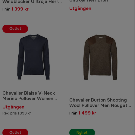
Windblocker Ulltröja Herr
Forest Green
Utgången
1 399 kr
Från
Outlet
Chevalier Blaise V-Neck
Merino Pullover Women
Chevalier Burton Shooting
Navy
Wool Pullover Men Nougat
Utgången
Neps
1 499 kr
Rek. pris 1 399 kr
Från
Outlet
Nyhet