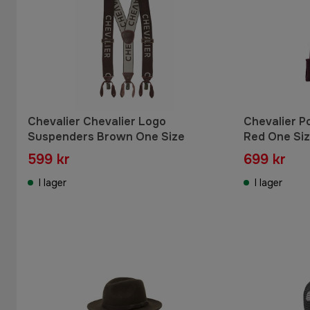
Chevalier Chevalier Logo
Chevalier P
Suspenders Brown One Size
Red One Si
599 kr
699 kr
I lager
I lager