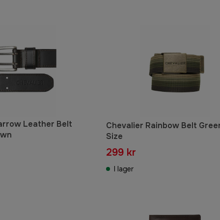
arrow Leather Belt
Chevalier Rainbow Belt Gre
own
Size
299 kr
I lager