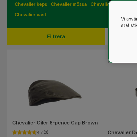
Chevalier keps
Chevalier mössa
Chevalier skjorta
Ch
Chevalier väst
Vi anvä
statist
Filtrera
Chevalier Oiler 6-pence Cap Brown
Chevalier D
4.7
(3)