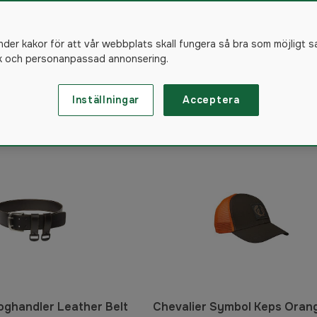
evalier tröja
nder kakor för att vår webbplats skall fungera så bra som möjligt s
ik och personanpassad annonsering.
78
produkter
Inställningar
Acceptera
oghandler Leather Belt
Chevalier Symbol Keps Oran