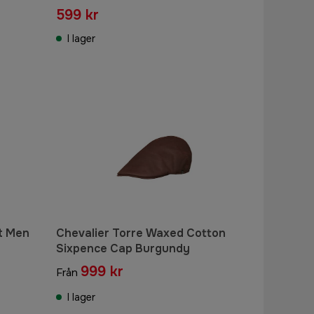
599 kr
I lager
lt Men
Chevalier Torre Waxed Cotton
Sixpence Cap Burgundy
999 kr
Från
I lager