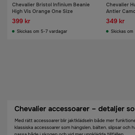
Chevalier Bristol Infinium Beanie
Chevalier H
High Vis Orange One Size
Antler Cam
399 kr
349 kr
Skickas om 5-7 vardagar
Skickas om 
Chevalier accessoarer – detaljer so
Med rätt accessoarer blir jaktklädseln både mer funktionell
klassiska accessoarer som hängslen, bälten, slipsar och h
passa både i skogen och vid mer uppklädda tillfällen.