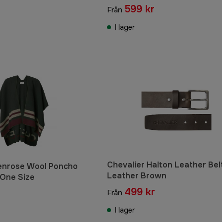
599 kr
Från
I lager
Chevalier Halton Leather Be
enrose Wool Poncho
Leather Brown
 One Size
499 kr
Från
I lager