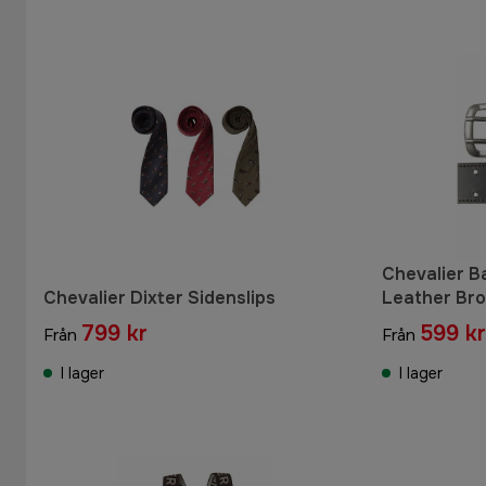
Chevalier B
Chevalier Dixter Sidenslips
Leather Br
799 kr
599 kr
Från
Från
I lager
I lager