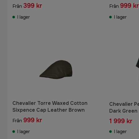
399 kr
999 kr
Från
Från
I lager
I lager
Chevalier Torre Waxed Cotton
Chevalier P
Sixpence Cap Leather Brown
Dark Green
999 kr
1 999 kr
Från
I lager
I lager