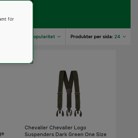
amt för
Sortera på:
Popularitet
Produkter per sida:
24
1
2
2
2
Chevalier Chevalier Logo
ge
Suspenders Dark Green One Size