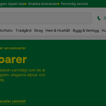
gars öppet köp
Snabba leveranser
Personlig service
0
iluftsliv
Trädgård
Skog
Hem & Hushåll
Bygg & Verktyg
H
ier accessoarer
oarer
lädseln samtidigt som de är
ngslen, eleganta slipsar och
ag.
valier jaktställ