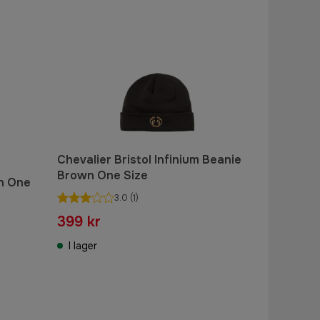
Chevalier Bristol Infinium Beanie
Brown One Size
en One
3.0
(1)
399 kr
I lager