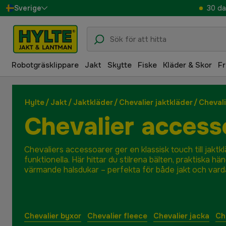
30 da
Sverige
Danmark
Suomi
Robotgräsklippare
Jakt
Skytte
Fiske
Kläder & Skor
Fr
Norge
Deutschland
Hylte
/
Jakt
/
Jaktkläder
/
Chevalier jaktkläder
/
Cheval
Chevalier access
Chevaliers accessoarer ger en klassisk touch till jaktk
funktionella. Här hittar du stilrena bälten, praktiska hä
värmande halsdukar – perfekta för både jakt och vard
Chevalier byxor
Chevalier fleece
Chevalier jacka
Che