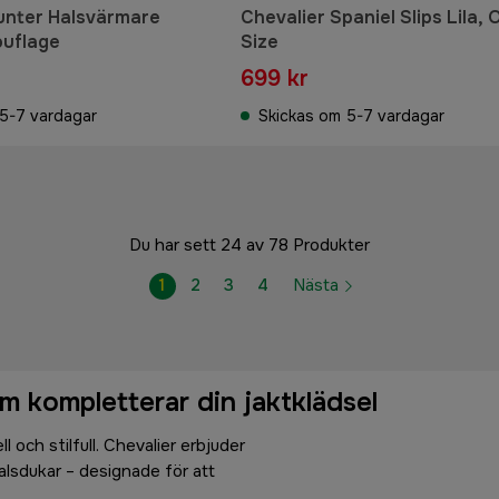
unter Halsvärmare
Chevalier Spaniel Slips Lila, 
ouflage
Size
699 kr
5-7 vardagar
Skickas om 5-7 vardagar
Du har sett 24 av 78 Produkter
1
2
3
4
Nästa
m kompletterar din jaktklädsel
 och stilfull. Chevalier erbjuder
alsdukar – designade för att