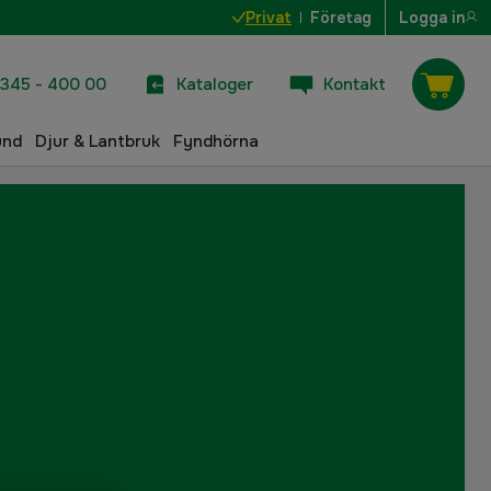
Privat
Företag
Logga in
345 - 400 00
Kataloger
Kontakt
und
Djur & Lantbruk
Fyndhörna