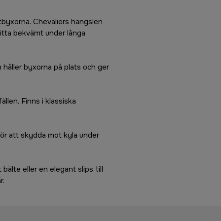
ktbyxorna. Chevaliers hängslen
 sitta bekvämt under långa
 håller byxorna på plats och ger
ällen. Finns i klassiska
 för att skydda mot kyla under
älte eller en elegant slips till
r.