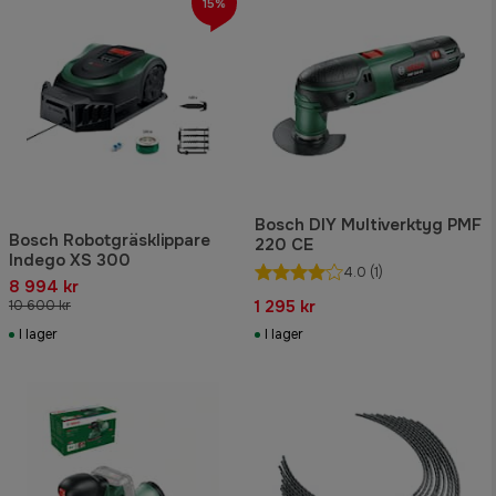
15%
Bosch DIY Multiverktyg PMF
Bosch Robotgräsklippare
220 CE
Indego XS 300
4.0
(1)
8 994 kr
1 295 kr
10 600 kr
I lager
I lager