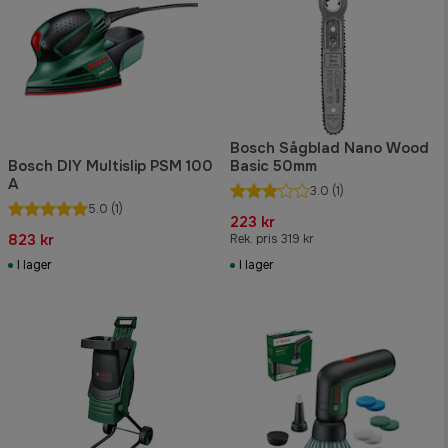
Bosch Sågblad Nano Wood
Bosch DIY Multislip PSM 100
Basic 50mm
A
3.0
(1)
5.0
(1)
223 kr
823 kr
Rek. pris 319 kr
I lager
I lager