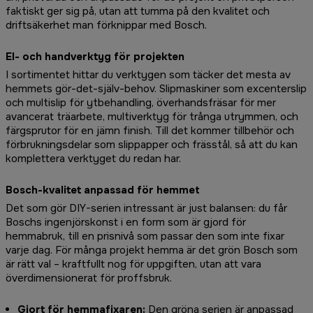
faktiskt ger sig på, utan att tumma på den kvalitet och
driftsäkerhet man förknippar med Bosch.
El- och handverktyg för projekten
I sortimentet hittar du verktygen som täcker det mesta av
hemmets gör-det-själv-behov. Slipmaskiner som excenterslip
och multislip för ytbehandling, överhandsfräsar för mer
avancerat träarbete, multiverktyg för trånga utrymmen, och
färgsprutor för en jämn finish. Till det kommer tillbehör och
förbrukningsdelar som slippapper och frässtål, så att du kan
komplettera verktyget du redan har.
Bosch-kvalitet anpassad för hemmet
Det som gör DIY-serien intressant är just balansen: du får
Boschs ingenjörskonst i en form som är gjord för
hemmabruk, till en prisnivå som passar den som inte fixar
varje dag. För många projekt hemma är det grön Bosch som
är rätt val – kraftfullt nog för uppgiften, utan att vara
överdimensionerat för proffsbruk.
Gjort för hemmafixaren:
Den gröna serien är anpassad