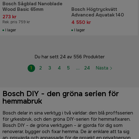
Bosch Sågblad Nanoblade
Wood Basic 65mm
Bosch Högtryckvätt
Advanced Aquatak 140
273 kr
4 550 kr
Rek. pris 759 kr
I lager
I lager
Du har sett 24 av 556 Produkter
1
2
3
4
5
…
24
Nästa
Bosch DIY - den gröna serien för
hemmabruk
Bosch delar in sina verktyg i två världar: den blå proffsserien
för yrkesbruk, och den gröna DIY-serien för hemmafixaren.
Bosch DIY – de gröna verktygen – är gjorda för dig som
renoverar, bygger och fixar hemma. De är enklare att ta sig
an, prisvärda och anpassade för de projekt en privatperson