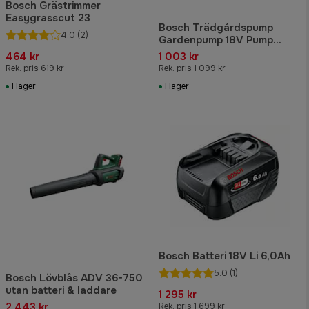
Bosch Grästrimmer
Easygrasscut 23
Bosch Trädgårdspump
4.0
(2)
Gardenpump 18V Pump
Extraenhet
464 kr
1 003 kr
Rek. pris 619 kr
Rek. pris 1 099 kr
I lager
I lager
Bosch Batteri 18V Li 6,0Ah
5.0
(1)
Bosch Lövblås ADV 36-750
utan batteri & laddare
1 295 kr
2 443 kr
Rek. pris 1 699 kr