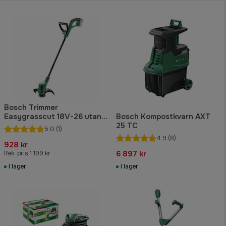
Bosch Trimmer
Easygrasscut 18V-26 utan
Bosch Kompostkvarn AXT
batteri & laddare
25 TC
5.0
(1)
4.9
(8)
928 kr
6 897 kr
Rek. pris 1 199 kr
I lager
I lager