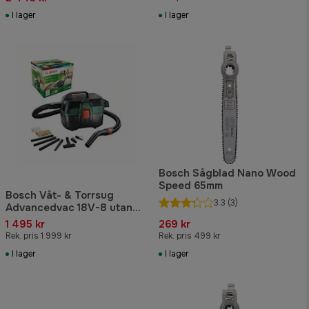
I lager
I lager
Bosch Sågblad Nano Wood
Speed 65mm
Bosch Våt- & Torrsug
3.3
(3)
Advancedvac 18V-8 utan
batteri & laddare
1 495 kr
269 kr
Rek. pris 1 999 kr
Rek. pris 499 kr
I lager
I lager