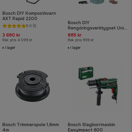
Bosch DIY Kompostkvarn
AXT Rapid 2200
Bosch DIY
5.0
(1)
Rengöringsverktygset Univ
Brush 3,6V
3 690 kr
885 kr
Rek. pris 4 099 kr
Rek. pris 999 kr
I lager
I lager
Bosch Trimmerspole 1,6mm
Bosch Slagborrmaskin
4m
Easyimpact 600