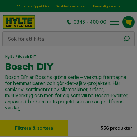
30 dagars öppet köp
Snabba leveranser
Personlig service
0345 - 400 00
Hylte
/
Bosch DIY
Bosch DIY
Bosch DIY är Boschs gröna serie – verktyg framtagna
för hemmafixaren och gör-det-själv-projekten. Här
samlar vi sortimentet av slipmaskiner, fräsar,
multiverktyg och mer, för dig som vill ha Bosch-kvalitet
anpassad för hemmets projekt snarare än proffsens
vardag.
Filtrera & sortera
556
produkter