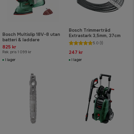
Bosch Trimmertråd
Bosch Multislip 18V-8 utan
Extrastark 3,5mm, 37cm
batteri & laddare
5.0
(1)
825 kr
247 kr
Rek. pris 1 099 kr
I lager
I lager