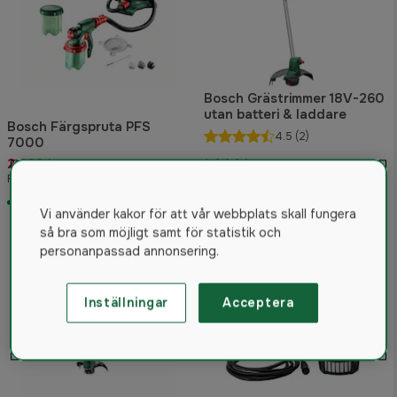
Bosch Grästrimmer 18V-260
utan batteri & laddare
Bosch Färgspruta PFS
4.5
(2)
7000
2 839 kr
1 444 kr
Rek. pris 3 399 kr
Rek. pris 1 999 kr
I lager
I lager
Vi använder kakor för att vår webbplats skall fungera
så bra som möjligt samt för statistik och
personanpassad annonsering.
Inställningar
Acceptera