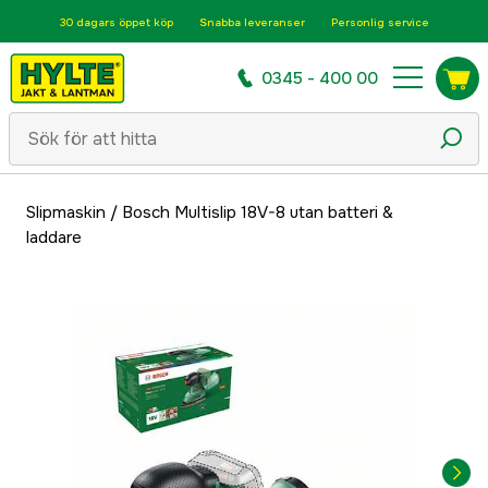
30 dagars öppet köp
Snabba leveranser
Personlig service
0345 - 400 00
Slipmaskin
/
Bosch Multislip 18V-8 utan batteri &
laddare