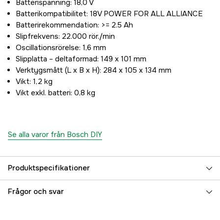
Batterispänning: 18,0 V
Batterikompatibilitet: 18V POWER FOR ALL ALLIANCE
Batterirekommendation: >= 2.5 Ah
Slipfrekvens: 22.000 rör./min
Oscillationsrörelse: 1,6 mm
Slipplatta – deltaformad: 149 x 101 mm
Verktygsmått (L x B x H): 284 x 105 x 134 mm
Vikt: 1,2 kg
Vikt exkl. batteri: 0,8 kg
Se alla varor från Bosch DIY
Produktspecifikationer
Drifttyp
Batteridriven
Frågor och svar
Batterispänning
18 V