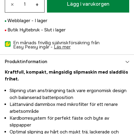
×
+
Lägg i varukorgen
Webblager -
I lager
Butik Hyltebruk -
Slut i lager
En månads frivillig självriskförsäkring från
Easy Peasy ingår -
läs mer
Produktinformation
Kraftfull, kompakt, mångsidig slipmaskin med sladdlös
frihet.
Slipning utan ansträngning tack vare ergonomisk design
och balanserad batteriposition
Lättanvänd dammbox med mikrofilter för ett renare
arbetsområde
Kardborresystem för perfekt fäste och byte av
slippapper
Optimal slipning av hårt och mjukt trä, lackerade och