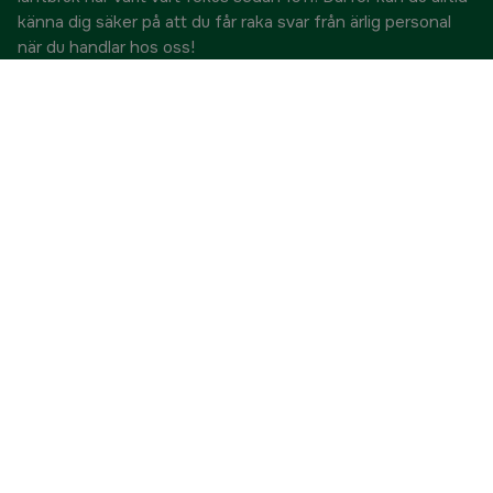
känna dig säker på att du får raka svar från ärlig personal
när du handlar hos oss!
Vännerna på Hylte Jakt & Lantman