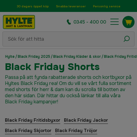
30 dagars öppet köp
Snabba leveranser
Personlig service
0345 - 400 00
Hylte
/
Black Friday 2025
/
Black Friday Kläder & skor
/
Black Friday Friti
Black Friday Shorts
Passa på att fynda rabatterade shorts och kortbyxor på
Hyltes Black Friday rea! Om du vill se vårt fulla sortiment
med shorts för herr & dam kan du scrolla till botten av
den här sidan. Där hittar du också länkar till alla våra
Black Friday kampanjer!
Black Friday Fritidsbyxor
Black Friday Jackor
Black Friday Skjortor
Black Friday Tröjor