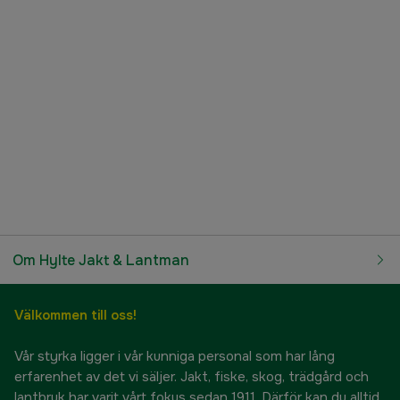
Om Hylte Jakt & Lantman
Välkommen till oss!
Vår styrka ligger i vår kunniga personal som har lång
erfarenhet av det vi säljer. Jakt, fiske, skog, trädgård och
lantbruk har varit vårt fokus sedan 1911. Därför kan du alltid