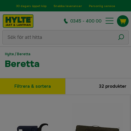
30 dagars öppet köp
Snabba leveranser
Personlig service
0345 - 400 00
Hylte
/
Beretta
Beretta
Filtrera & sortera
32
produkter