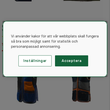
Chokenyckel till jakt,
Victory, Optima
Beretta GameKeeper EVO
A11:A21extended
Vi använder kakor för att vår webbplats skall fungera
5.0
(1)
Gun Case 128cm
så bra som möjligt samt för statistik och
149 kr
795 kr
personanpassad annonsering.
Slut i lager
Slut i lager
Inställningar
Acceptera