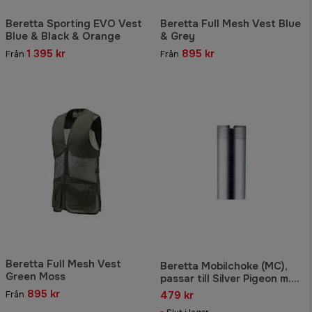
Beretta Sporting EVO Vest
Beretta Full Mesh Vest Blue
Blue & Black & Orange
& Grey
1 395 kr
895 kr
Från
Från
Beretta Full Mesh Vest
Beretta Mobilchoke (MC),
Green Moss
passar till Silver Pigeon m.fl,
kaliber 12., Full
895 kr
479 kr
Från