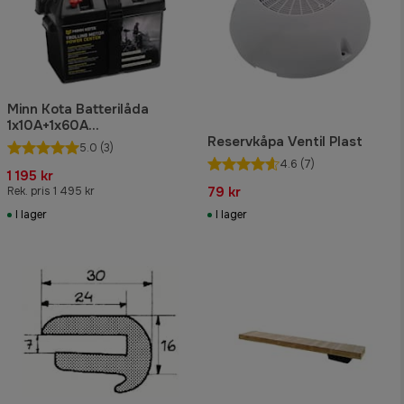
Minn Kota Batterilåda
1x10A+1x60A
Automatsäkring
Reservkåpa Ventil Plast
5.0
(3)
4.6
(7)
1 195 kr
79 kr
Rek. pris 1 495 kr
I lager
I lager