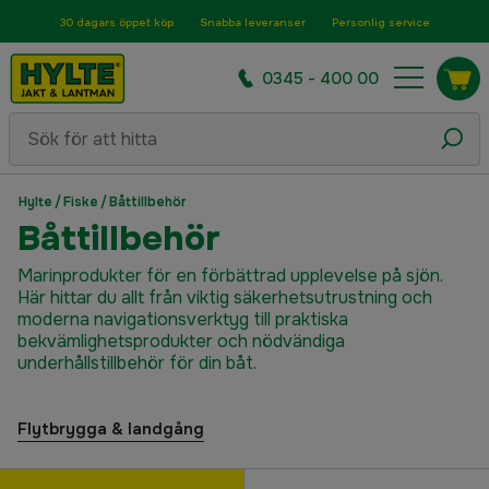
30 dagars öppet köp
Snabba leveranser
Personlig service
0345 - 400 00
Hylte
/
Fiske
/
Båttillbehör
Båttillbehör
Marinprodukter för en förbättrad upplevelse på sjön.
Här hittar du allt från viktig säkerhetsutrustning och
moderna navigationsverktyg till praktiska
bekvämlighetsprodukter och nödvändiga
underhållstillbehör för din båt.
Flytbrygga & landgång