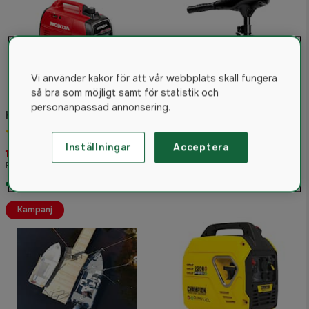
Vi använder kakor för att vår webbplats skall fungera
så bra som möjligt samt för statistik och
personanpassad annonsering.
Honda EU22i Elverk
Elmotor Minn Kota Endura
C2 50 36”
4.8
(48)
4.3
(3)
Inställningar
Acceptera
16 590 kr
4 595 kr
Rek. pris 27 139 kr
I lager
I lager
Kampanj