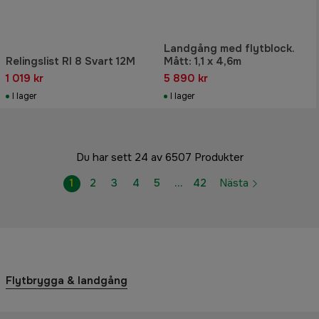
Landgång med flytblock.
Relingslist Rl 8 Svart 12M
Mått: 1,1 x 4,6m
1 019 kr
5 890 kr
I lager
I lager
Du har sett 24 av 6507 Produkter
1
2
3
4
5
…
42
Nästa
Flytbrygga & landgång