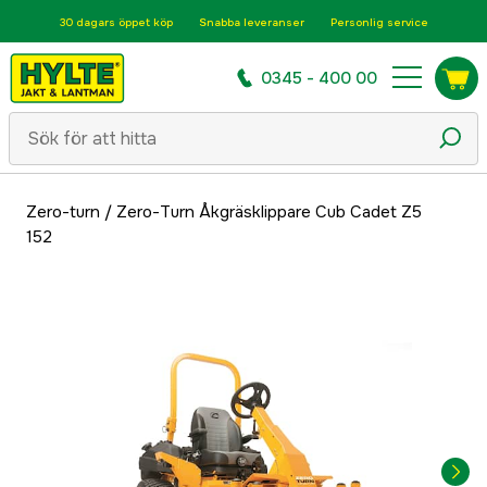
30 dagars öppet köp
Snabba leveranser
Personlig service
0345 - 400 00
Zero-turn
/
Zero-Turn Åkgräsklippare Cub Cadet Z5
152