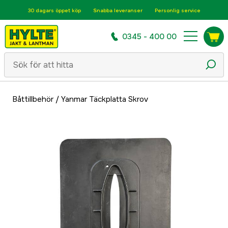
30 dagars öppet köp
Snabba leveranser
Personlig service
0345 - 400 00
Båttillbehör
/
Yanmar Täckplatta Skrov