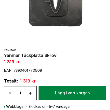
YANMAR
Yanmar Täckplatta Skrov
1 319 kr
EAN
:
7393401770508
Totalt
:
1 319 kr
×
+
Lägg i varukorgen
Webblager -
Skickas om 5-7 vardagar