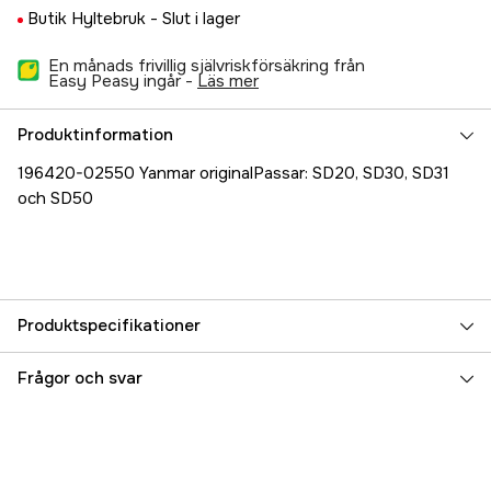
Butik Hyltebruk -
Slut i lager
En månads frivillig självriskförsäkring från
Easy Peasy ingår -
läs mer
Produktinformation
196420-02550 Yanmar originalPassar: SD20, SD30, SD31
och SD50
Produktspecifikationer
Referensnummer
5000025941
Frågor och svar
Tillverkarens artikelnummer
196420-02551
EAN
7393401770508