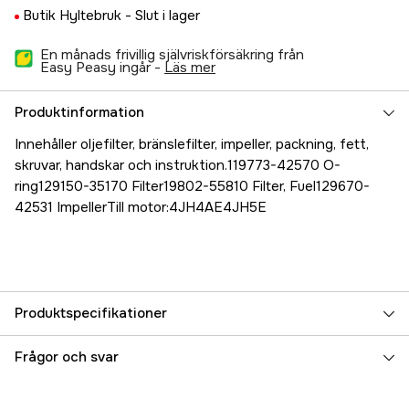
Butik Hyltebruk -
Slut i lager
En månads frivillig självriskförsäkring från
Easy Peasy ingår -
läs mer
Produktinformation
Innehåller oljefilter, bränslefilter, impeller, packning, fett,
skruvar, handskar och instruktion.119773-42570 O-
ring129150-35170 Filter19802-55810 Filter, Fuel129670-
42531 ImpellerTill motor:4JH4AE4JH5E
Produktspecifikationer
Referensnummer
5000025940
Frågor och svar
Tillverkarens artikelnummer
777025-012-G