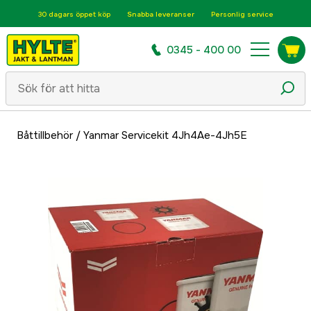
30 dagars öppet köp
Snabba leveranser
Personlig service
0345 - 400 00
Båttillbehör
/
Yanmar Servicekit 4Jh4Ae-4Jh5E