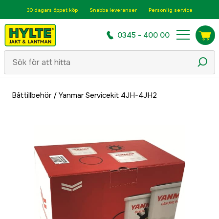
30 dagars öppet köp
Snabba leveranser
Personlig service
0345 - 400 00
Båttillbehör
/
Yanmar Servicekit 4JH-4JH2