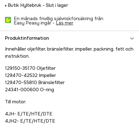
Butik Hyltebruk -
Slut i lager
En månads frivillig självriskförsäkring från
Easy Peasy ingår -
läs mer
Produktinformation
Innehåller oljefilter, bränslefilter, impeller, packning, fett och
instruktion.
129150-35170 Oljefilter
129470-42532 Impeller
129470-55810 Bränslefilter
24341-000600 O-ring
Till motor:
4JH- E/TE/HTE/DTE
4JH2- E/TE/HTE/DTE