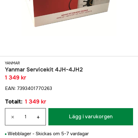
YANMAR
Yanmar Servicekit 4JH-4JH2
1 349 kr
EAN
:
7393401770263
Totalt
:
1 349 kr
×
+
Lägg i varukorgen
Webblager -
Skickas om 5-7 vardagar