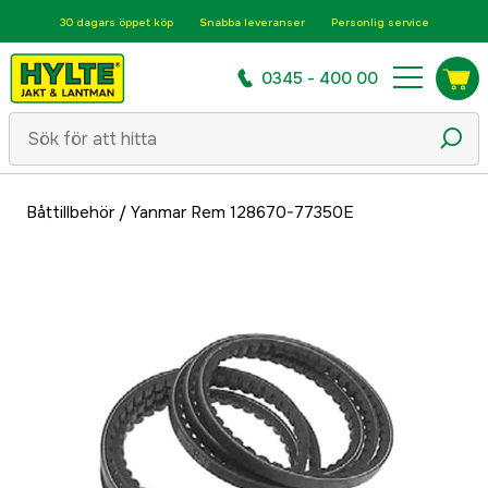
30 dagars öppet köp
Snabba leveranser
Personlig service
0345 - 400 00
Båttillbehör
/
Yanmar Rem 128670-77350E