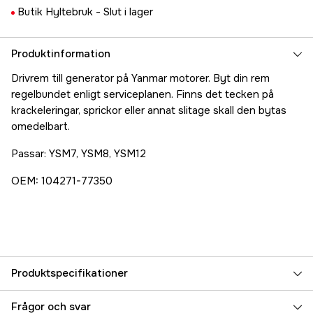
Butik Hyltebruk -
Slut i lager
Produktinformation
Drivrem till generator på Yanmar motorer. Byt din rem
regelbundet enligt serviceplanen. Finns det tecken på
krackeleringar, sprickor eller annat slitage skall den bytas
omedelbart.
Passar: YSM7, YSM8, YSM12
OEM: 104271-77350
Produktspecifikationer
Referensnummer
5000075073
Frågor och svar