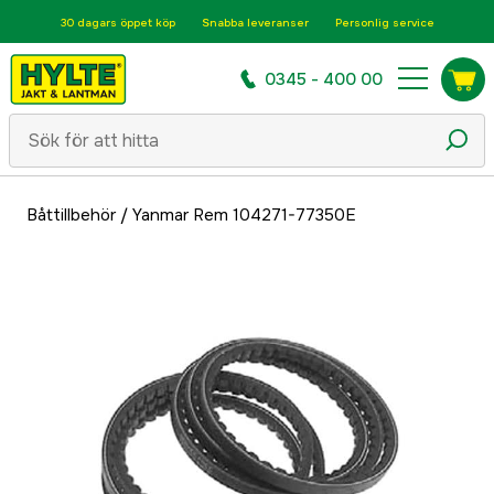
30 dagars öppet köp
Snabba leveranser
Personlig service
0345 - 400 00
Båttillbehör
/
Yanmar Rem 104271-77350E