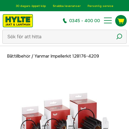
30 dagars öppet köp
Snabba leveranser
Personlig service
0345 - 400 00
Båttillbehör
/
Yanmar Impellerkit 128176-4209