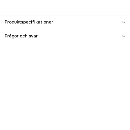
Produktspecifikationer
Referensnummer
5000075065
Frågor och svar
Tillverkarens artikelnummer
128176-42090
EAN
128176+42090