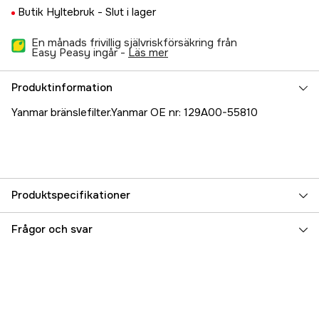
Butik Hyltebruk -
Slut i lager
En månads frivillig självriskförsäkring från
Easy Peasy ingår -
läs mer
Produktinformation
Yanmar bränslefilter.Yanmar OE nr: 129A00-55810
Produktspecifikationer
Referensnummer
5000072331
Frågor och svar
Tillverkarens artikelnummer
129A00-55810
EAN
7393401770461