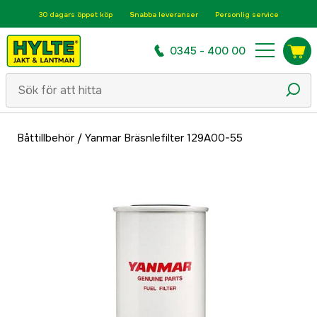
30 dagars öppet köp
Snabba leveranser
Personlig service
0345 - 400 00
Båttillbehör
/
Yanmar Bräsnlefilter 129A00-55