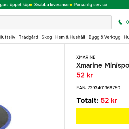
gars öppet köp
Snabba leveranser
Personlig service
0
iluftsliv
Trädgård
Skog
Hem & Hushåll
Bygg & Verktyg
H
XMARINE
Xmarine Minisp
52 kr
EAN
:
7393401368750
Totalt
:
52 kr