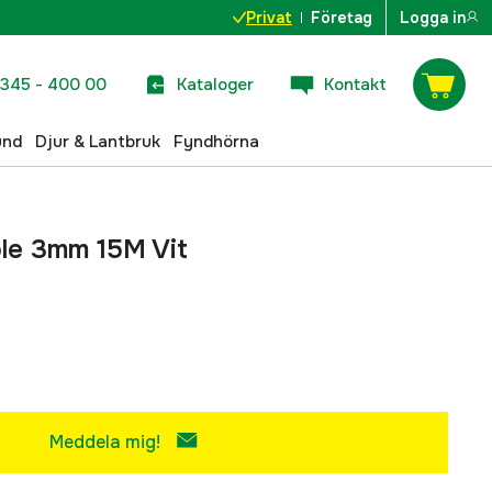
Privat
Företag
Logga in
345 - 400 00
Kataloger
Kontakt
und
Djur & Lantbruk
Fyndhörna
ole 3mm 15M Vit
Meddela mig!