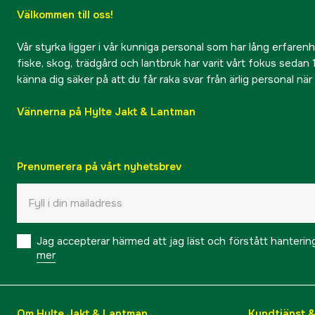
Välkommen till oss!
Vår styrka ligger i vår kunniga personal som har lång erfarenhet
fiske, skog, trädgård och lantbruk har varit vårt fokus sedan 1
känna dig säker på att du får raka svar från ärlig personal nä
Vännerna på Hylte Jakt & Lantman
Prenumerera på vårt nyhetsbrev
Jag accepterar härmed att jag läst och förstått hanteri
mer
Om Hylte Jakt & Lantman
Kundtjänst 