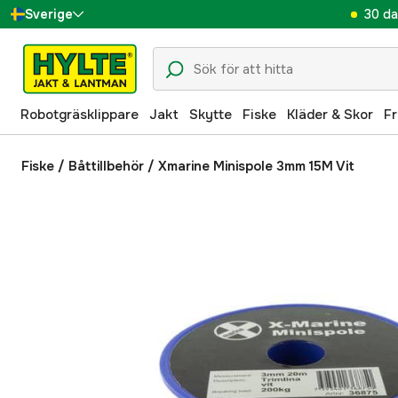
30 da
Sverige
Danmark
Suomi
Robotgräsklippare
Jakt
Skytte
Fiske
Kläder & Skor
Fr
Norge
Deutschland
Fiske
/
Båttillbehör
/
Xmarine Minispole 3mm 15M Vit