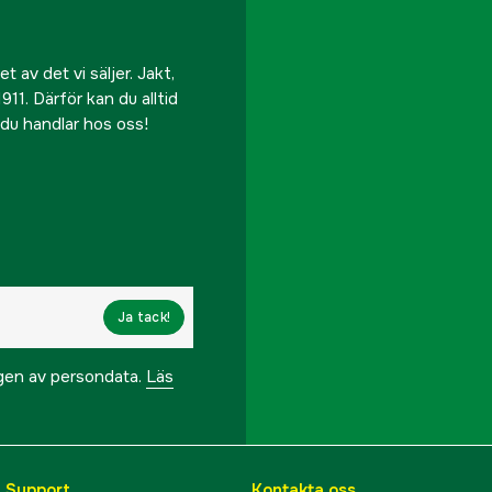
 av det vi säljer. Jakt,
911. Därför kan du alltid
r du handlar hos oss!
Ja tack!
ngen av persondata.
Läs
& Support
Kontakta oss