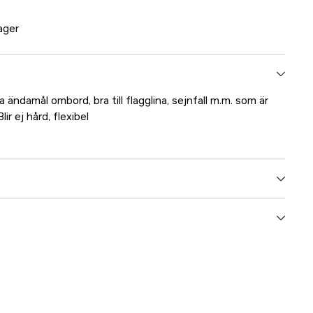
lager
 ändamål ombord, bra till flagglina, sejnfall m.m. som är
r ej hård, flexibel
5000021410
ummer
17.36875
7393401368750