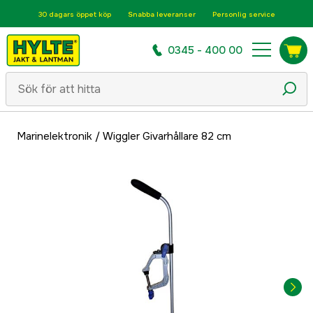
30 dagars öppet köp
Snabba leveranser
Personlig service
0345 - 400 00
Marinelektronik
/
Wiggler Givarhållare 82 cm