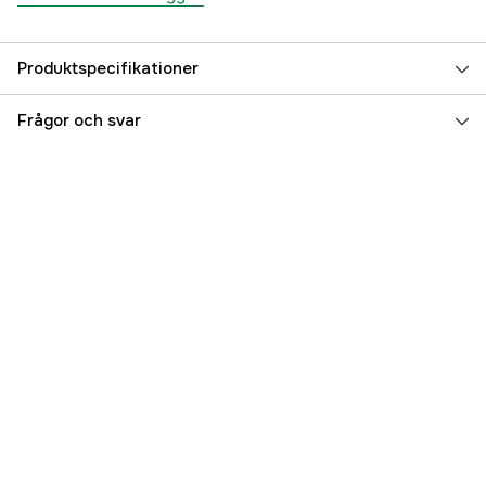
Produktspecifikationer
Referensnummer
5000001441
Frågor och svar
Tillverkarens artikelnummer
GH82
EAN
7340010379356