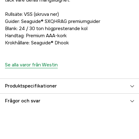
tack vare deras mångsidighet.
Rullsäte: VSS (skruva ner)
Guider: Seaguide® SXQHRAG premiumguider
Blank: 24 / 30 ton högpresterande kol
Handtag: Premium AAA-kork
Krokhållare: Seaguide® Dhook
Se alla varor från Westin
Produktspecifikationer
Vikt (g)
156 g
Frågor och svar
Fiskeslag
Allround
Transportlängd
144 cm