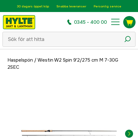
30 dagars öppet köp
Snabba leveranser
Personlig service
0345 - 400 00
Haspelspön
/
Westin W2 Spin 9'2/275 cm M 7-30G
2SEC