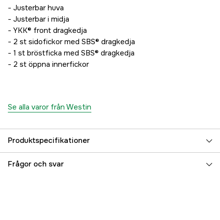
- Justerbar huva
- Justerbar i midja
- YKK® front dragkedja
- 2 st sidofickor med SBS® dragkedja
- 1 st bröstficka med SBS® dragkedja
- 2 st öppna innerfickor
Se alla varor från Westin
Produktspecifikationer
Färgton
Svart
Frågor och svar
Referensnummer
5000009915
Tillverkarens artikelnummer
A53-386-OS