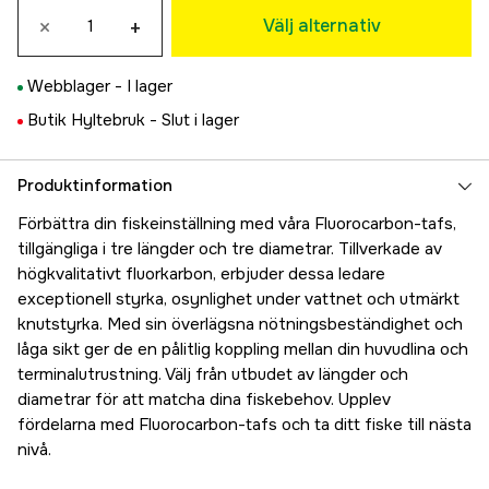
×
+
80 kr
Välj alternativ
40CM Ø1.05MM
80 kr
Webblager -
I lager
50CM Ø1.05MM
Tillfälligt slut
Butik Hyltebruk -
Slut i lager
80 kr
60CM Ø1.2MM
80 kr
Produktinformation
Förbättra din fiskeinställning med våra Fluorocarbon-tafs,
tillgängliga i tre längder och tre diametrar. Tillverkade av
högkvalitativt fluorkarbon, erbjuder dessa ledare
exceptionell styrka, osynlighet under vattnet och utmärkt
knutstyrka. Med sin överlägsna nötningsbeständighet och
låga sikt ger de en pålitlig koppling mellan din huvudlina och
terminalutrustning. Välj från utbudet av längder och
diametrar för att matcha dina fiskebehov. Upplev
fördelarna med Fluorocarbon-tafs och ta ditt fiske till nästa
nivå.