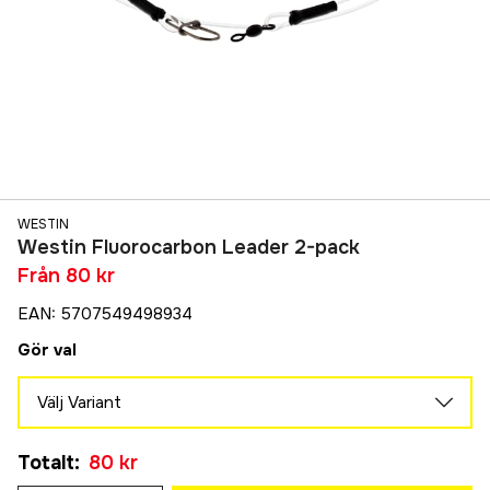
WESTIN
Westin Fluorocarbon Leader 2-pack
Från
80 kr
EAN
:
5707549498934
Gör val
Välj Variant
40CM Ø0.92MM
Totalt
:
80 kr
80 kr
50CM Ø0.92MM