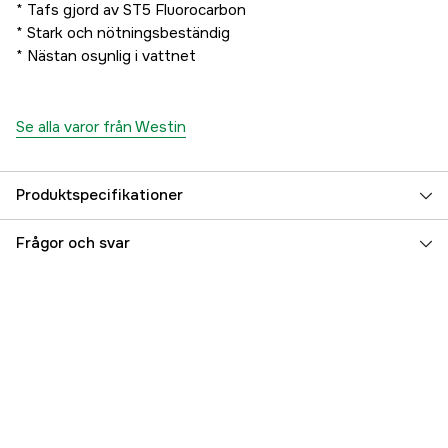
* Tafs gjord av ST5 Fluorocarbon
* Stark och nötningsbeständig
* Nästan osynlig i vattnet
Se alla varor från Westin
Produktspecifikationer
Referensnummer
5000079802
Frågor och svar
Tillverkarens artikelnummer
T103-040-176
EAN
5707549498934