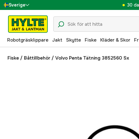
30 da
Sverige
Danmark
Suomi
Robotgräsklippare
Jakt
Skytte
Fiske
Kläder & Skor
Fr
Norge
Deutschland
Fiske
/
Båttillbehör
/
Volvo Penta Tätning 3852560 Sx