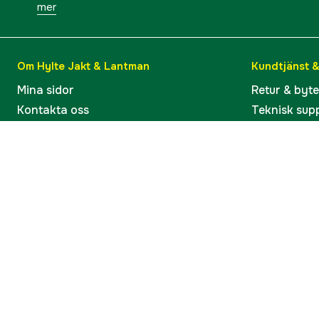
mer
Om Hylte Jakt & Lantman
Kundtjänst 
Mina sidor
Retur & byt
Kontakta oss
Teknisk sup
Verkstaden i Hyltebruk
Bruksanvisn
Jobba hos oss
Artiklar & G
Omdömen och betyg
Varumärken
Våra kataloger
Köp present
Ångra köp