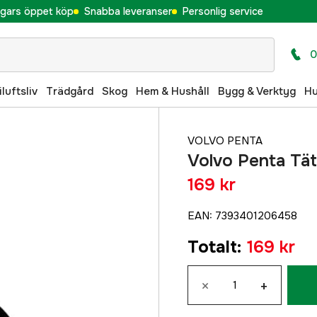
gars öppet köp
Snabba leveranser
Personlig service
0
iluftsliv
Trädgård
Skog
Hem & Hushåll
Bygg & Verktyg
H
VOLVO PENTA
Volvo Penta Tä
169 kr
EAN
:
7393401206458
Totalt
:
169 kr
×
+