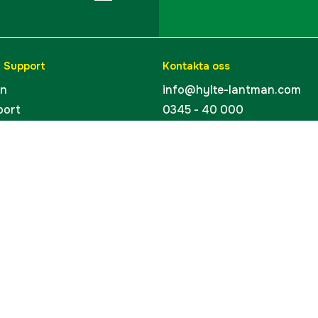
& Support
Kontakta oss
en
info@hylte-lantman.com
port
0345 - 40 000
ingar
Hylte Jakt & Lantman
Hantverksgatan 15
uider
314 34 Hyltebruk
kort