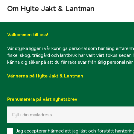
Om Hylte Jakt & Lantman
Välkommen till oss!
Vår styrka ligger i vår kunniga personal som har lång erfarenhet
fiske, skog, trädgård och lantbruk har varit vårt fokus sedan 1
känna dig säker på att du får raka svar från ärlig personal nä
Vännerna på Hylte Jakt & Lantman
Prenumerera på vårt nyhetsbrev
Jag accepterar härmed att jag läst och förstått hanteri