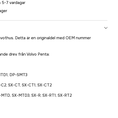
 5-7 vardagar
lager
pivothus. Detta är en originaldel med OEM nummer
ande drev från Volvo Penta:
TD1, DP-SMT3
-C2, SX-CT, SX-CT1, SX-CT2
-MTD, SX-MTD3, SX-R, SX-RT1, SX-RT2