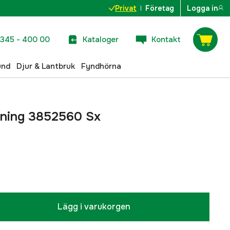
Privat
Företag
Logga in
345 - 400 00
Kataloger
Kontakt
und
Djur & Lantbruk
Fyndhörna
tning 3852560 Sx
Lägg i varukorgen