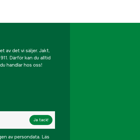
 av det vi säljer. Jakt,
911. Därför kan du alltid
r du handlar hos oss!
Ja tack!
ngen av persondata.
Läs