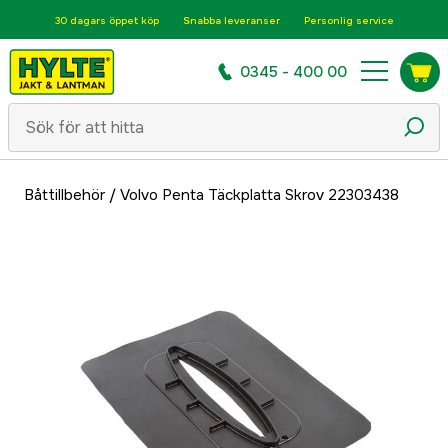
30 dagars öppet köp
Snabba leveranser
Personlig service
0345 - 400 00
Båttillbehör
/
Volvo Penta Täckplatta Skrov 22303438