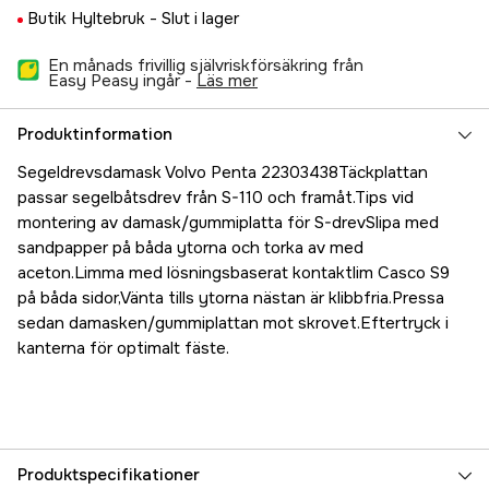
Butik Hyltebruk -
Slut i lager
En månads frivillig självriskförsäkring från
Easy Peasy ingår -
läs mer
Produktinformation
Segeldrevsdamask Volvo Penta 22303438Täckplattan
passar segelbåtsdrev från S-110 och framåt.Tips vid
montering av damask/gummiplatta för S-drevSlipa med
sandpapper på båda ytorna och torka av med
aceton.Limma med lösningsbaserat kontaktlim Casco S9
på båda sidor,Vänta tills ytorna nästan är klibbfria.Pressa
sedan damasken/gummiplattan mot skrovet.Eftertryck i
kanterna för optimalt fäste.
Produktspecifikationer