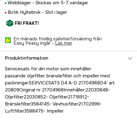
Webblager -
Skickas om 5-7 vardagar
Butik Hyltebruk -
Slut i lager
FRI FRAKT!
En månads frivillig självriskförsäkring från
Easy Peasy ingår -
läs mer
Produktinformation
Servicesats för din motor som innehåller
passande oljefilter, bränslefilter och impeller med
packningar.SERVICESATS D4 A-D 21704968D4: art
20809Original nr 21704968Innehåller:22030848-
Oljefilter22030852- Oljefilter21718912-
Bränslefilter3584145- Vevhusfilter21702999-
Luftfilter3588475- Impeller