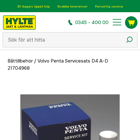
30 dagars öppet köp
Snabba leveranser
Personlig service
0345 - 400 00
Båttillbehör
/
Volvo Penta Servicesats D4 A-D
21704968