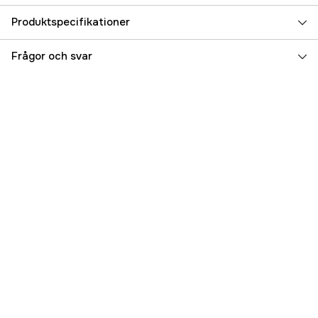
Produktspecifikationer
Referensnummer
5000023455
Frågor och svar
Tillverkarens artikelnummer
21704968
EAN
7393401208094