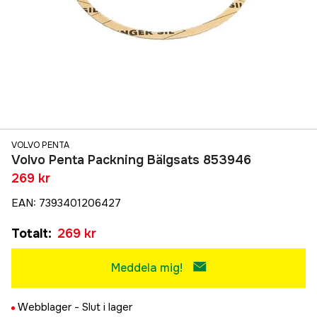
VOLVO PENTA
Volvo Penta Packning Bälgsats 853946
269 kr
EAN
:
7393401206427
Totalt
:
269 kr
Meddela mig!
Webblager -
Slut i lager