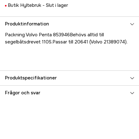
Butik Hyltebruk -
Slut i lager
Produktinformation
Packning Volvo Penta 853946Behövs alltid till
segelbåtsdrevet 110S.Passar till 20641 (Volvo 21389074).
Produktspecifikationer
Referensnummer
5000022023
Frågor och svar
Tillverkarens artikelnummer
853946
EAN
7393401206427