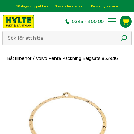
30 dagars öppet köp
Snabba leveranser
Personlig service
0345 - 400 00
Båttillbehör
/
Volvo Penta Packning Bälgsats 853946