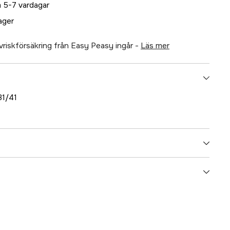
 5-7 vardagar
lager
älvriskförsäkring från Easy Peasy ingår -
läs mer
1/41
5000020942
ummer
21646645
7393401206076