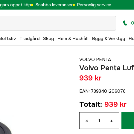
gars öppet köp
Snabba leveranser
Personlig service
0
iluftsliv
Trädgård
Skog
Hem & Hushåll
Bygg & Verktyg
H
VOLVO PENTA
Volvo Penta Luf
939 kr
EAN
:
7393401206076
Totalt
:
939 kr
×
+