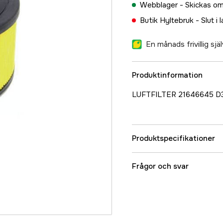
Webblager -
Skickas om
Butik Hyltebruk -
Slut i 
En månads frivillig sj
Produktinformation
LUFTFILTER 21646645 D3
Produktspecifikationer
Referensnummer
Frågor och svar
Tillverkarens artikeln
EAN