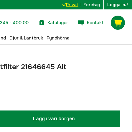
Privat
Företag
Logga in
345 - 400 00
Kataloger
Kontakt
und
Djur & Lantbruk
Fyndhörna
tfilter 21646645 Alt
Lägg i varukorgen