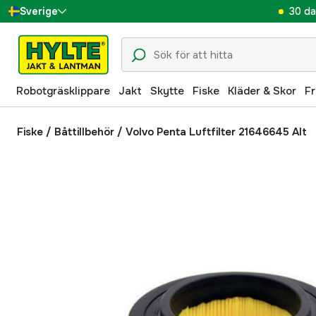
30 da
Sverige
Danmark
Suomi
Robotgräsklippare
Jakt
Skytte
Fiske
Kläder & Skor
Fr
Norge
Deutschland
Fiske
/
Båttillbehör
/
Volvo Penta Luftfilter 21646645 Alt