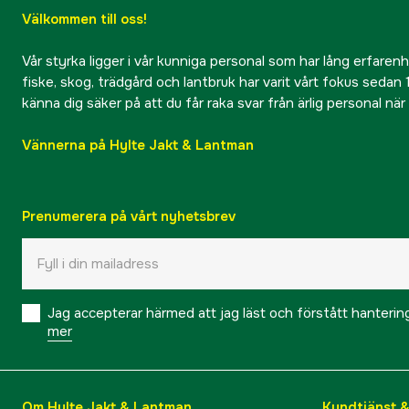
Välkommen till oss!
Vår styrka ligger i vår kunniga personal som har lång erfarenhet
fiske, skog, trädgård och lantbruk har varit vårt fokus sedan 1
känna dig säker på att du får raka svar från ärlig personal nä
Vännerna på Hylte Jakt & Lantman
Prenumerera på vårt nyhetsbrev
Jag accepterar härmed att jag läst och förstått hanteri
mer
Om Hylte Jakt & Lantman
Kundtjänst 