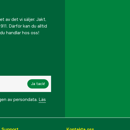
 av det vi säljer. Jakt,
911. Därför kan du alltid
r du handlar hos oss!
Ja tack!
ngen av persondata.
Läs
& Support
Kontakta oss