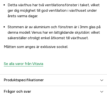
Detta växthus har två ventilationsfönster i taket, vilket
ger dig möjlighet till god ventilation i växthuset under
årets varma dagar.
Stommen är av aluminium och fönstren är i 3mm glas på
denna modell. Venus har en lättglidande skjutdörr, vilket
säkerställer otroligt enkel åtkomst till växthuset.
Måtten som anges är exklusive sockel.
Se alla varor från Vitavia
Produktspecifikationer
Sockel ingår
Ja
Frågor och svar
Vägghöjd
124 cm