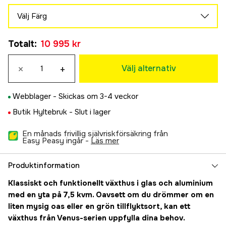
Välj Färg
Aluminium
Totalt
:
10 995 kr
10 995 kr
Svart
×
+
11 995 kr
Välj alternativ
Webblager -
Skickas om 3-4 veckor
Butik Hyltebruk -
Slut i lager
En månads frivillig självriskförsäkring från
Easy Peasy ingår -
läs mer
Produktinformation
Klassiskt och funktionellt växthus i glas och aluminium
med en yta på 7,5 kvm. Oavsett om du drömmer om en
liten mysig oas eller en grön tillflyktsort, kan ett
växthus från Venus-serien uppfylla dina behov.