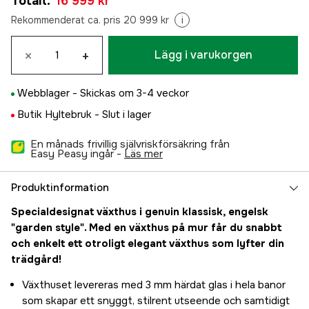
Totalt
:
16 999 kr
Rekommenderat ca. pris 20 999 kr
i
×
+
Lägg i varukorgen
Webblager -
Skickas om 3-4 veckor
Butik Hyltebruk -
Slut i lager
En månads frivillig självriskförsäkring från
Easy Peasy ingår -
läs mer
Produktinformation
Specialdesignat växthus i genuin klassisk, engelsk
"garden style". Med en växthus på mur får du snabbt
och enkelt ett otroligt elegant växthus som lyfter din
trädgård!
Växthuset levereras med 3 mm härdat glas i hela banor
som skapar ett snyggt, stilrent utseende och samtidigt