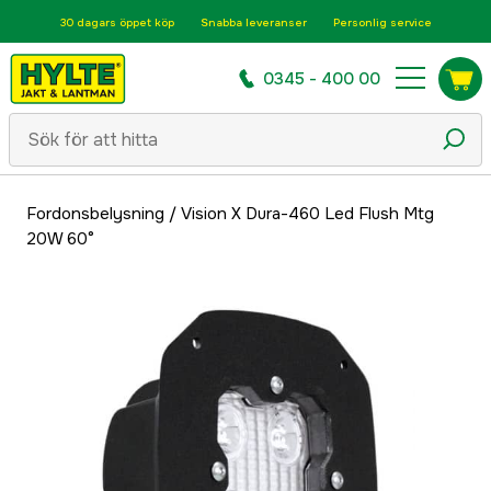
30 dagars öppet köp
Snabba leveranser
Personlig service
0345 - 400 00
Fordonsbelysning
/
Vision X Dura-460 Led Flush Mtg
20W 60°